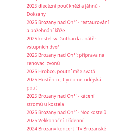
2025 diecézní pouť kněží a jáhnů -
Doksany
2025 Brozany nad Ohří - restaurování
a požehnání kříže
2025 kostel sv. Gotharda - nátěr
vstupních dveří
2025 Brozany nad Ohří: příprava na
renovaci zvonů
2025 Hrobce, poutní mše svatá
2025 Hostěnice, Cyrilometodějská
pouť
2025 Brozany nad Ohří - kácení
stromů u kostela
2025 Brozany nad Ohří - Noc kostelů
2025 Velikonoční Třídenní
2024 Brozany koncert "Ty Brozanské