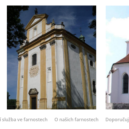
í služba ve farnostech
O našich farnostech
Doporuču