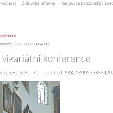
a věčnost
Židovské příběhy
Renovace Brozanských zv
 konference
laintext_638218995753354292
 vikariátní konference
qFe3z_ksAbnYI=_plaintext_63821899575335429