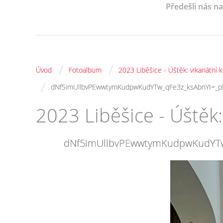
Předešli nás n
/
/
Úvod
Fotoalbum
2023 Liběšice - Úštěk: vikariátní
/
dNf5imUllbvPEwwtymKudpwKudYTw_qFe3z_ksAbnYI=_p
2023 Liběšice - Úštěk:
dNf5imUllbvPEwwtymKudpwKudYTw_