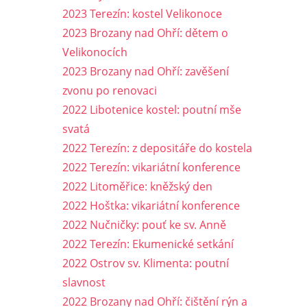
2023 Terezín: kostel Velikonoce
2023 Brozany nad Ohří: dětem o
Velikonocích
2023 Brozany nad Ohří: zavěšení
zvonu po renovaci
2022 Libotenice kostel: poutní mše
svatá
2022 Terezín: z depositáře do kostela
2022 Terezín: vikariátní konference
2022 Litoměřice: kněžský den
2022 Hoštka: vikariátní konference
2022 Nučničky: pouť ke sv. Anně
2022 Terezín: Ekumenické setkání
2022 Ostrov sv. Klimenta: poutní
slavnost
2022 Brozany nad Ohří: čištění rýn a