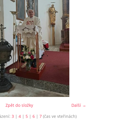
Zpět do složky
Další →
ázení:
3
|
4
|
5
|
6
|
7
(čas ve vteřinách)