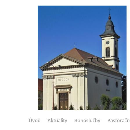
Úvod
Aktuality
Bohoslužby
Pastoračn