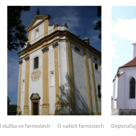
í služba ve farnostech
O našich farnostech
Doporuču