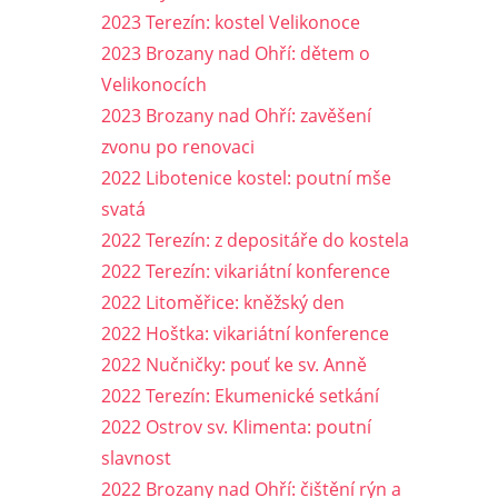
2023 Terezín: kostel Velikonoce
2023 Brozany nad Ohří: dětem o
Velikonocích
2023 Brozany nad Ohří: zavěšení
zvonu po renovaci
2022 Libotenice kostel: poutní mše
svatá
2022 Terezín: z depositáře do kostela
2022 Terezín: vikariátní konference
2022 Litoměřice: kněžský den
2022 Hoštka: vikariátní konference
2022 Nučničky: pouť ke sv. Anně
2022 Terezín: Ekumenické setkání
2022 Ostrov sv. Klimenta: poutní
slavnost
2022 Brozany nad Ohří: čištění rýn a