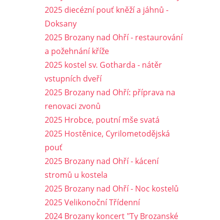
2025 diecézní pouť kněží a jáhnů -
Doksany
2025 Brozany nad Ohří - restaurování
a požehnání kříže
2025 kostel sv. Gotharda - nátěr
vstupních dveří
2025 Brozany nad Ohří: příprava na
renovaci zvonů
2025 Hrobce, poutní mše svatá
2025 Hostěnice, Cyrilometodějská
pouť
2025 Brozany nad Ohří - kácení
stromů u kostela
2025 Brozany nad Ohří - Noc kostelů
2025 Velikonoční Třídenní
2024 Brozany koncert "Ty Brozanské