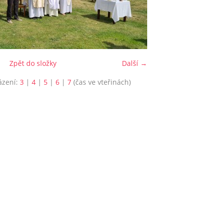
Zpět do složky
Další →
ázení:
3
|
4
|
5
|
6
|
7
(čas ve vteřinách)