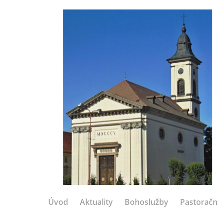
Úvod
Aktuality
Bohoslužby
Pastoračn