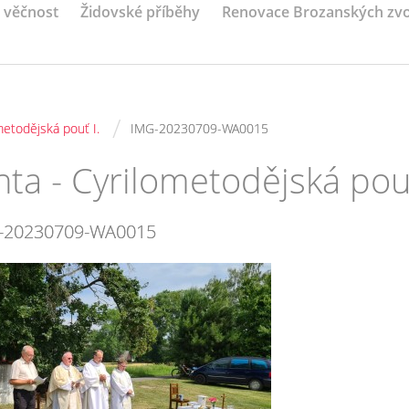
a věčnost
Židovské příběhy
Renovace Brozanských zv
/
metodějská pouť I.
IMG-20230709-WA0015
ta - Cyrilometodějská pouť
-20230709-WA0015