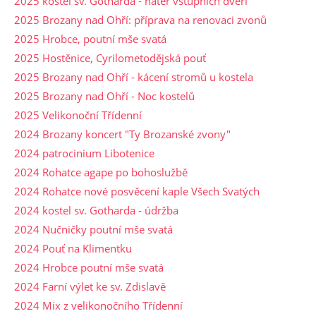
2025 kostel sv. Gotharda - nátěr vstupních dveří
2025 Brozany nad Ohří: příprava na renovaci zvonů
2025 Hrobce, poutní mše svatá
2025 Hostěnice, Cyrilometodějská pouť
2025 Brozany nad Ohří - kácení stromů u kostela
2025 Brozany nad Ohří - Noc kostelů
2025 Velikonoční Třídenní
2024 Brozany koncert "Ty Brozanské zvony"
2024 patrocinium Libotenice
2024 Rohatce agape po bohoslužbě
2024 Rohatce nové posvěcení kaple Všech Svatých
2024 kostel sv. Gotharda - údržba
2024 Nučničky poutní mše svatá
2024 Pouť na Klimentku
2024 Hrobce poutní mše svatá
2024 Farní výlet ke sv. Zdislavě
2024 Mix z velikonočního Třídenní