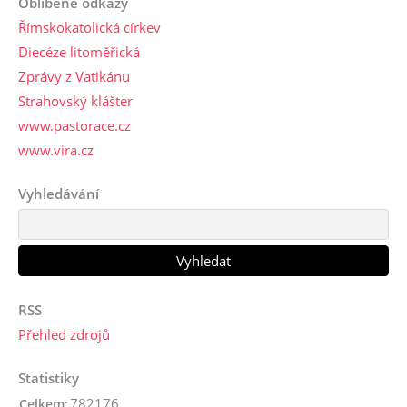
Oblíbené odkazy
Římskokatolická církev
Diecéze litoměřická
Zprávy z Vatikánu
Strahovský klášter
www.pastorace.cz
www.vira.cz
Vyhledávání
RSS
Přehled zdrojů
Statistiky
782176
Celkem: