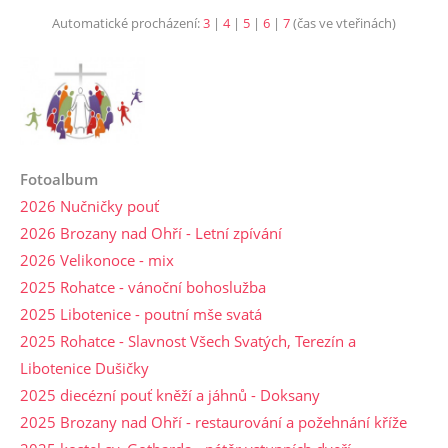
Automatické procházení:
3
|
4
|
5
|
6
|
7
(čas ve vteřinách)
Fotoalbum
2026 Nučničky pouť
2026 Brozany nad Ohří - Letní zpívání
2026 Velikonoce - mix
2025 Rohatce - vánoční bohoslužba
2025 Libotenice - poutní mše svatá
2025 Rohatce - Slavnost Všech Svatých, Terezín a
Libotenice Dušičky
2025 diecézní pouť kněží a jáhnů - Doksany
2025 Brozany nad Ohří - restaurování a požehnání kříže