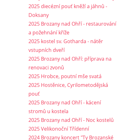
2025 diecézní pouť kněží a jáhnů -
Doksany
2025 Brozany nad Ohří - restaurování
a požehnání kříže
2025 kostel sv. Gotharda - nátěr
vstupních dveří
2025 Brozany nad Ohří: příprava na
renovaci zvonů
2025 Hrobce, poutní mše svatá
2025 Hostěnice, Cyrilometodějská
pouť
2025 Brozany nad Ohří - kácení
stromů u kostela
2025 Brozany nad Ohří - Noc kostelů
2025 Velikonoční Třídenní
2024 Brozany koncert "Ty Brozanské