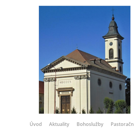
Úvod
Aktuality
Bohoslužby
Pastoračn