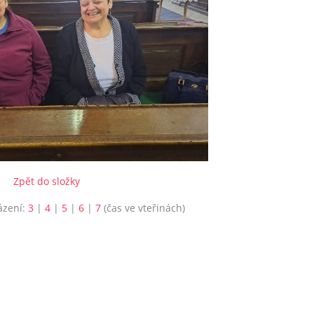
Zpět do složky
ázení:
3
|
4
|
5
|
6
|
7
(čas ve vteřinách)