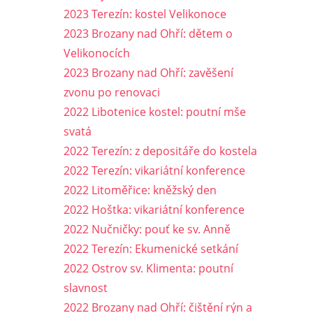
2023 Terezín: kostel Velikonoce
2023 Brozany nad Ohří: dětem o
Velikonocích
2023 Brozany nad Ohří: zavěšení
zvonu po renovaci
2022 Libotenice kostel: poutní mše
svatá
2022 Terezín: z depositáře do kostela
2022 Terezín: vikariátní konference
2022 Litoměřice: kněžský den
2022 Hoštka: vikariátní konference
2022 Nučničky: pouť ke sv. Anně
2022 Terezín: Ekumenické setkání
2022 Ostrov sv. Klimenta: poutní
slavnost
2022 Brozany nad Ohří: čištění rýn a