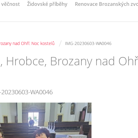
a věčnost
Židovské příběhy
Renovace Brozanských zv
/
rozany nad Ohří: Noc kostelů
IMG-20230603-WA0046
, Hrobce, Brozany nad Ohř
-20230603-WA0046