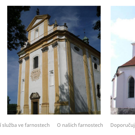
í služba ve farnostech
O našich farnostech
Doporuču