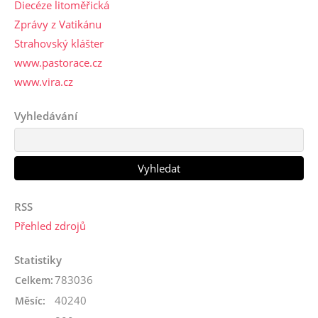
Diecéze litoměřická
Zprávy z Vatikánu
Strahovský klášter
www.pastorace.cz
www.vira.cz
Vyhledávání
RSS
Přehled zdrojů
Statistiky
783036
Celkem:
40240
Měsíc: