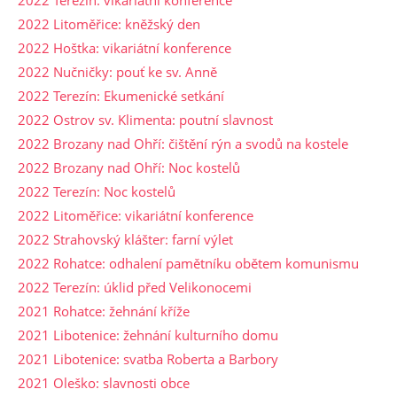
2022 Terezín: vikariátní konference
2022 Litoměřice: kněžský den
2022 Hoštka: vikariátní konference
2022 Nučničky: pouť ke sv. Anně
2022 Terezín: Ekumenické setkání
2022 Ostrov sv. Klimenta: poutní slavnost
2022 Brozany nad Ohří: čištění rýn a svodů na kostele
2022 Brozany nad Ohří: Noc kostelů
2022 Terezín: Noc kostelů
2022 Litoměřice: vikariátní konference
2022 Strahovský klášter: farní výlet
2022 Rohatce: odhalení pamětníku obětem komunismu
2022 Terezín: úklid před Velikonocemi
2021 Rohatce: žehnání kříže
2021 Libotenice: žehnání kulturního domu
2021 Libotenice: svatba Roberta a Barbory
2021 Oleško: slavnosti obce