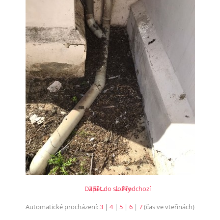
Další →
Zpět do složky
← Předchozí
Automatické procházení:
3
|
4
|
5
|
6
|
7
(čas ve vteřinách)