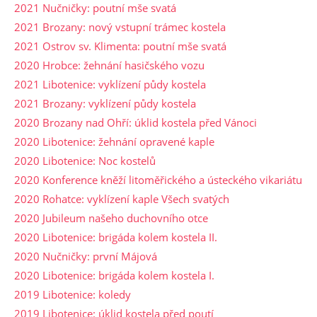
2021 Nučničky: poutní mše svatá
2021 Brozany: nový vstupní trámec kostela
2021 Ostrov sv. Klimenta: poutní mše svatá
2020 Hrobce: žehnání hasičského vozu
2021 Libotenice: vyklízení půdy kostela
2021 Brozany: vyklízení půdy kostela
2020 Brozany nad Ohří: úklid kostela před Vánoci
2020 Libotenice: žehnání opravené kaple
2020 Libotenice: Noc kostelů
2020 Konference kněží litoměřického a ústeckého vikariátu
2020 Rohatce: vyklízení kaple Všech svatých
2020 Jubileum našeho duchovního otce
2020 Libotenice: brigáda kolem kostela II.
2020 Nučničky: první Májová
2020 Libotenice: brigáda kolem kostela I.
2019 Libotenice: koledy
2019 Libotenice: úklid kostela před poutí