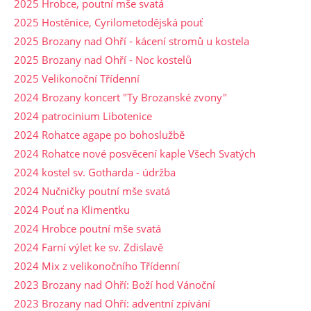
2025 Hrobce, poutní mše svatá
2025 Hostěnice, Cyrilometodějská pouť
2025 Brozany nad Ohří - kácení stromů u kostela
2025 Brozany nad Ohří - Noc kostelů
2025 Velikonoční Třídenní
2024 Brozany koncert "Ty Brozanské zvony"
2024 patrocinium Libotenice
2024 Rohatce agape po bohoslužbě
2024 Rohatce nové posvěcení kaple Všech Svatých
2024 kostel sv. Gotharda - údržba
2024 Nučničky poutní mše svatá
2024 Pouť na Klimentku
2024 Hrobce poutní mše svatá
2024 Farní výlet ke sv. Zdislavě
2024 Mix z velikonočního Třídenní
2023 Brozany nad Ohří: Boží hod Vánoční
2023 Brozany nad Ohří: adventní zpívání