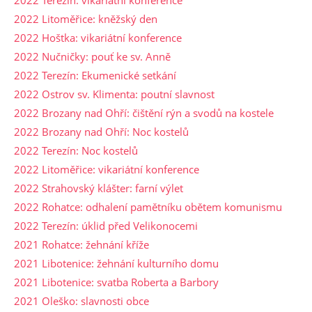
2022 Terezín: vikariátní konference
2022 Litoměřice: kněžský den
2022 Hoštka: vikariátní konference
2022 Nučničky: pouť ke sv. Anně
2022 Terezín: Ekumenické setkání
2022 Ostrov sv. Klimenta: poutní slavnost
2022 Brozany nad Ohří: čištění rýn a svodů na kostele
2022 Brozany nad Ohří: Noc kostelů
2022 Terezín: Noc kostelů
2022 Litoměřice: vikariátní konference
2022 Strahovský klášter: farní výlet
2022 Rohatce: odhalení pamětníku obětem komunismu
2022 Terezín: úklid před Velikonocemi
2021 Rohatce: žehnání kříže
2021 Libotenice: žehnání kulturního domu
2021 Libotenice: svatba Roberta a Barbory
2021 Oleško: slavnosti obce