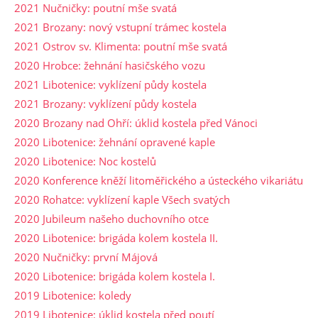
2021 Nučničky: poutní mše svatá
2021 Brozany: nový vstupní trámec kostela
2021 Ostrov sv. Klimenta: poutní mše svatá
2020 Hrobce: žehnání hasičského vozu
2021 Libotenice: vyklízení půdy kostela
2021 Brozany: vyklízení půdy kostela
2020 Brozany nad Ohří: úklid kostela před Vánoci
2020 Libotenice: žehnání opravené kaple
2020 Libotenice: Noc kostelů
2020 Konference kněží litoměřického a ústeckého vikariátu
2020 Rohatce: vyklízení kaple Všech svatých
2020 Jubileum našeho duchovního otce
2020 Libotenice: brigáda kolem kostela II.
2020 Nučničky: první Májová
2020 Libotenice: brigáda kolem kostela I.
2019 Libotenice: koledy
2019 Libotenice: úklid kostela před poutí