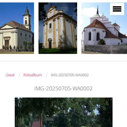
/
/
Úvod
Fotoalbum
IMG-20250705-WA0002
IMG-20250705-WA0002