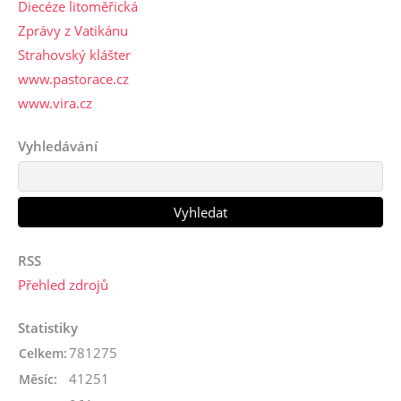
Diecéze litoměřická
Zprávy z Vatikánu
Strahovský klášter
www.pastorace.cz
www.vira.cz
Vyhledávání
RSS
Přehled zdrojů
Statistiky
781275
Celkem:
41251
Měsíc: