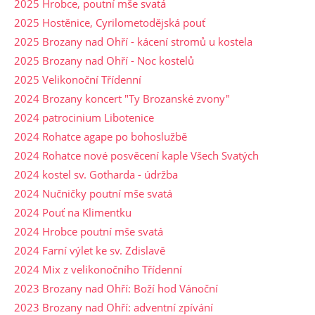
2025 Hrobce, poutní mše svatá
2025 Hostěnice, Cyrilometodějská pouť
2025 Brozany nad Ohří - kácení stromů u kostela
2025 Brozany nad Ohří - Noc kostelů
2025 Velikonoční Třídenní
2024 Brozany koncert "Ty Brozanské zvony"
2024 patrocinium Libotenice
2024 Rohatce agape po bohoslužbě
2024 Rohatce nové posvěcení kaple Všech Svatých
2024 kostel sv. Gotharda - údržba
2024 Nučničky poutní mše svatá
2024 Pouť na Klimentku
2024 Hrobce poutní mše svatá
2024 Farní výlet ke sv. Zdislavě
2024 Mix z velikonočního Třídenní
2023 Brozany nad Ohří: Boží hod Vánoční
2023 Brozany nad Ohří: adventní zpívání