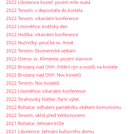
2022 Libotenice kostel: poutní mše svatá
2022 Terezín: z depositáře do kostela
2022 Terezín: vikariátní konference
2022 Litoměřice: kněžský den
2022 Hoštka: vikariátní konference
2022 Nučničky: pouť ke sv. Anně
2022 Terezín: Ekumenické setkání
2022 Ostrov sv. Klimenta: poutní slavnost
2022 Brozany nad Ohří: čištění rýn a svodů na kostele
2022 Brozany nad Ohří: Noc kostelů
2022 Terezín: Noc kostelů
2022 Litoměřice: vikariátní konference
2022 Strahovský klášter: farní výlet
2022 Rohatce: odhalení pamětníku obětem komunismu
2022 Terezín: úklid před Velikonocemi
2021 Rohatce: žehnání kříže
2021 Libotenice: žehnání kulturního domu