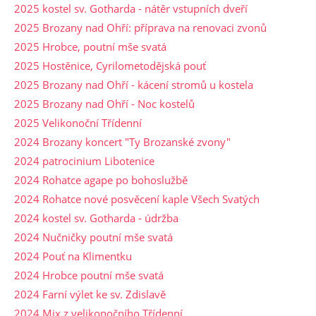
2025 kostel sv. Gotharda - nátěr vstupních dveří
2025 Brozany nad Ohří: příprava na renovaci zvonů
2025 Hrobce, poutní mše svatá
2025 Hostěnice, Cyrilometodějská pouť
2025 Brozany nad Ohří - kácení stromů u kostela
2025 Brozany nad Ohří - Noc kostelů
2025 Velikonoční Třídenní
2024 Brozany koncert "Ty Brozanské zvony"
2024 patrocinium Libotenice
2024 Rohatce agape po bohoslužbě
2024 Rohatce nové posvěcení kaple Všech Svatých
2024 kostel sv. Gotharda - údržba
2024 Nučničky poutní mše svatá
2024 Pouť na Klimentku
2024 Hrobce poutní mše svatá
2024 Farní výlet ke sv. Zdislavě
2024 Mix z velikonočního Třídenní