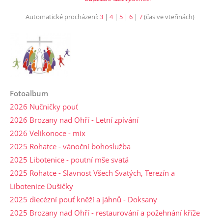
Automatické procházení:
3
|
4
|
5
|
6
|
7
(čas ve vteřinách)
Fotoalbum
2026 Nučničky pouť
2026 Brozany nad Ohří - Letní zpívání
2026 Velikonoce - mix
2025 Rohatce - vánoční bohoslužba
2025 Libotenice - poutní mše svatá
2025 Rohatce - Slavnost Všech Svatých, Terezín a
Libotenice Dušičky
2025 diecézní pouť kněží a jáhnů - Doksany
2025 Brozany nad Ohří - restaurování a požehnání kříže