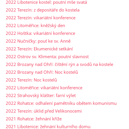
2022 Libotenice kostel: poutní mše svatá
2022 Terezín: z depositáře do kostela
2022 Terezín: vikariátní konference
2022 Litoměřice: kněžský den
2022 Hoštka: vikariátní konference
2022 Nučničky: pouť ke sv. Anně
2022 Terezín: Ekumenické setkání
2022 Ostrov sv. Klimenta: poutní slavnost
2022 Brozany nad Ohří: čištění rýn a svodů na kostele
2022 Brozany nad Ohří: Noc kostelů
2022 Terezín: Noc kostelů
2022 Litoměřice: vikariátní konference
2022 Strahovský klášter: farní výlet
2022 Rohatce: odhalení pamětníku obětem komunismu
2022 Terezín: úklid před Velikonocemi
2021 Rohatce: žehnání kříže
2021 Libotenice: žehnání kulturního domu