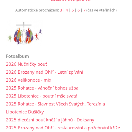
Automatické procházení:
3
|
4
|
5
|
6
|
7
(čas ve vteřinách)
Fotoalbum
2026 Nučničky pouť
2026 Brozany nad Ohří - Letní zpívání
2026 Velikonoce - mix
2025 Rohatce - vánoční bohoslužba
2025 Libotenice - poutní mše svatá
2025 Rohatce - Slavnost Všech Svatých, Terezín a
Libotenice Dušičky
2025 diecézní pouť kněží a jáhnů - Doksany
2025 Brozany nad Ohří - restaurování a požehnání kříže