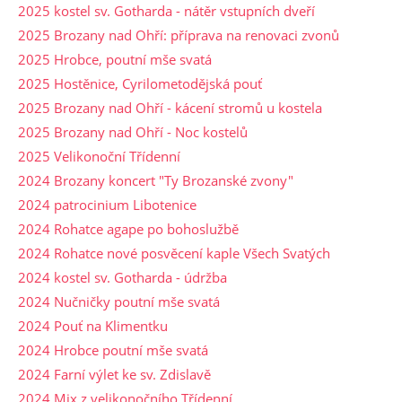
2025 kostel sv. Gotharda - nátěr vstupních dveří
2025 Brozany nad Ohří: příprava na renovaci zvonů
2025 Hrobce, poutní mše svatá
2025 Hostěnice, Cyrilometodějská pouť
2025 Brozany nad Ohří - kácení stromů u kostela
2025 Brozany nad Ohří - Noc kostelů
2025 Velikonoční Třídenní
2024 Brozany koncert "Ty Brozanské zvony"
2024 patrocinium Libotenice
2024 Rohatce agape po bohoslužbě
2024 Rohatce nové posvěcení kaple Všech Svatých
2024 kostel sv. Gotharda - údržba
2024 Nučničky poutní mše svatá
2024 Pouť na Klimentku
2024 Hrobce poutní mše svatá
2024 Farní výlet ke sv. Zdislavě
2024 Mix z velikonočního Třídenní