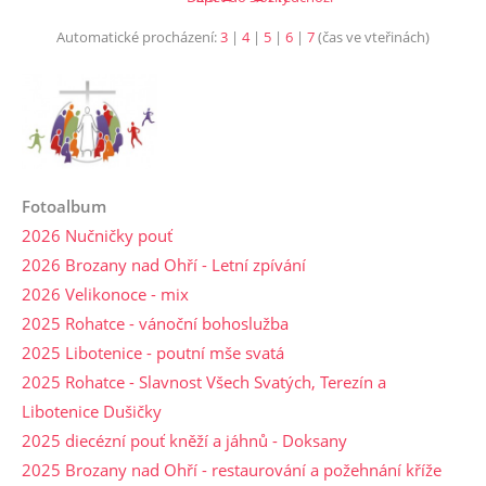
Automatické procházení:
3
|
4
|
5
|
6
|
7
(čas ve vteřinách)
Fotoalbum
2026 Nučničky pouť
2026 Brozany nad Ohří - Letní zpívání
2026 Velikonoce - mix
2025 Rohatce - vánoční bohoslužba
2025 Libotenice - poutní mše svatá
2025 Rohatce - Slavnost Všech Svatých, Terezín a
Libotenice Dušičky
2025 diecézní pouť kněží a jáhnů - Doksany
2025 Brozany nad Ohří - restaurování a požehnání kříže