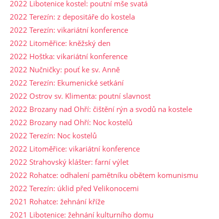
2022 Libotenice kostel: poutní mše svatá
2022 Terezín: z depositáře do kostela
2022 Terezín: vikariátní konference
2022 Litoměřice: kněžský den
2022 Hoštka: vikariátní konference
2022 Nučničky: pouť ke sv. Anně
2022 Terezín: Ekumenické setkání
2022 Ostrov sv. Klimenta: poutní slavnost
2022 Brozany nad Ohří: čištění rýn a svodů na kostele
2022 Brozany nad Ohří: Noc kostelů
2022 Terezín: Noc kostelů
2022 Litoměřice: vikariátní konference
2022 Strahovský klášter: farní výlet
2022 Rohatce: odhalení pamětníku obětem komunismu
2022 Terezín: úklid před Velikonocemi
2021 Rohatce: žehnání kříže
2021 Libotenice: žehnání kulturního domu