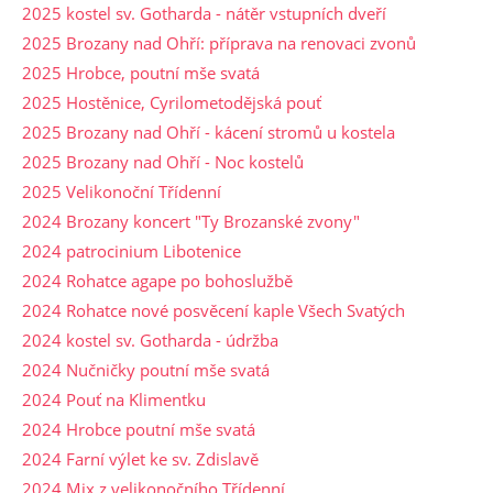
2025 kostel sv. Gotharda - nátěr vstupních dveří
2025 Brozany nad Ohří: příprava na renovaci zvonů
2025 Hrobce, poutní mše svatá
2025 Hostěnice, Cyrilometodějská pouť
2025 Brozany nad Ohří - kácení stromů u kostela
2025 Brozany nad Ohří - Noc kostelů
2025 Velikonoční Třídenní
2024 Brozany koncert "Ty Brozanské zvony"
2024 patrocinium Libotenice
2024 Rohatce agape po bohoslužbě
2024 Rohatce nové posvěcení kaple Všech Svatých
2024 kostel sv. Gotharda - údržba
2024 Nučničky poutní mše svatá
2024 Pouť na Klimentku
2024 Hrobce poutní mše svatá
2024 Farní výlet ke sv. Zdislavě
2024 Mix z velikonočního Třídenní