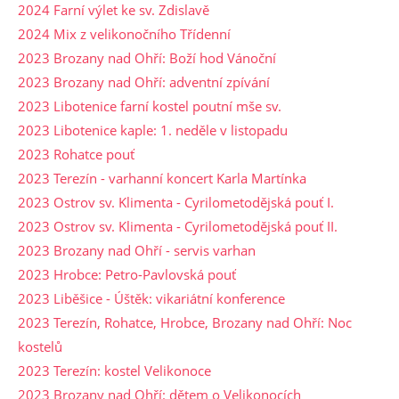
2024 Farní výlet ke sv. Zdislavě
2024 Mix z velikonočního Třídenní
2023 Brozany nad Ohří: Boží hod Vánoční
2023 Brozany nad Ohří: adventní zpívání
2023 Libotenice farní kostel poutní mše sv.
2023 Libotenice kaple: 1. neděle v listopadu
2023 Rohatce pouť
2023 Terezín - varhanní koncert Karla Martínka
2023 Ostrov sv. Klimenta - Cyrilometodějská pouť I.
2023 Ostrov sv. Klimenta - Cyrilometodějská pouť II.
2023 Brozany nad Ohří - servis varhan
2023 Hrobce: Petro-Pavlovská pouť
2023 Liběšice - Úštěk: vikariátní konference
2023 Terezín, Rohatce, Hrobce, Brozany nad Ohří: Noc
kostelů
2023 Terezín: kostel Velikonoce
2023 Brozany nad Ohří: dětem o Velikonocích