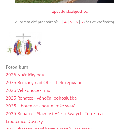
Zpět do složky
← Předchozí
Automatické procházení:
3
|
4
|
5
|
6
|
7
(čas ve vteřinách)
Fotoalbum
2026 Nučničky pouť
2026 Brozany nad Ohří - Letní zpívání
2026 Velikonoce - mix
2025 Rohatce - vánoční bohoslužba
2025 Libotenice - poutní mše svatá
2025 Rohatce - Slavnost Všech Svatých, Terezín a
Libotenice Dušičky
2025 diecézní pouť kněží a jáhnů - Doksany