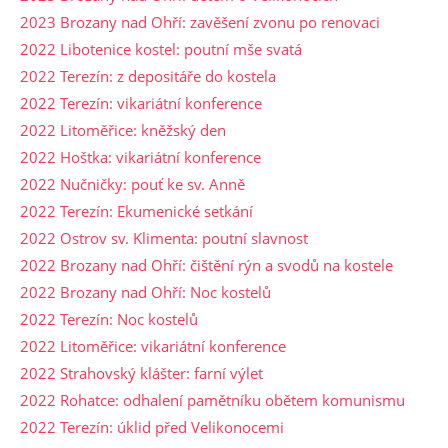
2023 Brozany nad Ohří: zavěšení zvonu po renovaci
2022 Libotenice kostel: poutní mše svatá
2022 Terezín: z depositáře do kostela
2022 Terezín: vikariátní konference
2022 Litoměřice: kněžský den
2022 Hoštka: vikariátní konference
2022 Nučničky: pouť ke sv. Anně
2022 Terezín: Ekumenické setkání
2022 Ostrov sv. Klimenta: poutní slavnost
2022 Brozany nad Ohří: čištění rýn a svodů na kostele
2022 Brozany nad Ohří: Noc kostelů
2022 Terezín: Noc kostelů
2022 Litoměřice: vikariátní konference
2022 Strahovský klášter: farní výlet
2022 Rohatce: odhalení pamětníku obětem komunismu
2022 Terezín: úklid před Velikonocemi