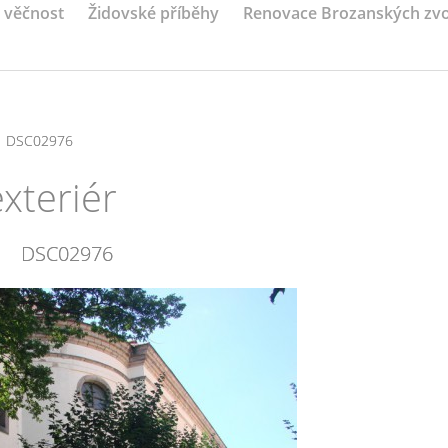
a věčnost
Židovské příběhy
Renovace Brozanských zv
DSC02976
exteriér
DSC02976