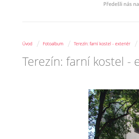
Předešli nás n
/
/
/
Úvod
Fotoalbum
Terezín: farní kostel - exteriér
Terezín: farní kostel - 