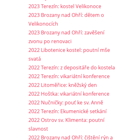
2023 Terezín: kostel Velikonoce
2023 Brozany nad Ohří: dětem o
Velikonocích
2023 Brozany nad Ohří: zavěšení
zvonu po renovaci
2022 Libotenice kostel: poutní mše
svatá
2022 Terezín: z depositáře do kostela
2022 Terezín: vikariátní konference
2022 Litoměřice: kněžský den
2022 Hoštka: vikariátní konference
2022 Nučničky: pouť ke sv. Anně
2022 Terezín: Ekumenické setkání
2022 Ostrov sv. Klimenta: poutní
slavnost
2022 Brozany nad Ohří: čištění rýn a