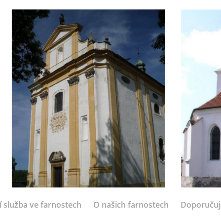
í služba ve farnostech
O našich farnostech
Doporuču