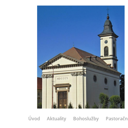
Úvod
Aktuality
Bohoslužby
Pastoračn