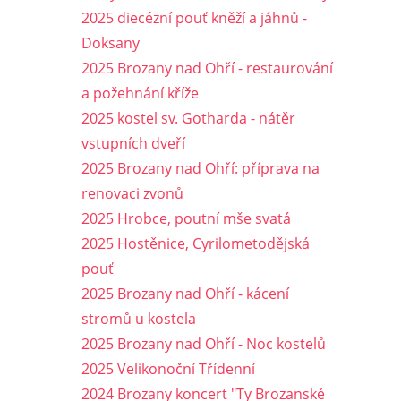
2025 diecézní pouť kněží a jáhnů -
Doksany
2025 Brozany nad Ohří - restaurování
a požehnání kříže
2025 kostel sv. Gotharda - nátěr
vstupních dveří
2025 Brozany nad Ohří: příprava na
renovaci zvonů
2025 Hrobce, poutní mše svatá
2025 Hostěnice, Cyrilometodějská
pouť
2025 Brozany nad Ohří - kácení
stromů u kostela
2025 Brozany nad Ohří - Noc kostelů
2025 Velikonoční Třídenní
2024 Brozany koncert "Ty Brozanské