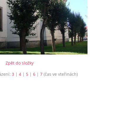
Zpět do složky
ázení:
3
|
4
|
5
|
6
|
7
(čas ve vteřinách)