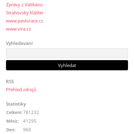
Zprávy z Vatikánu
Strahovský klášter
www.pastorace.cz
www.vira.cz
Vyhledávání
RSS
Přehled zdrojů
Statistiky
781232
Celkem:
41295
Měsíc:
960
Den: