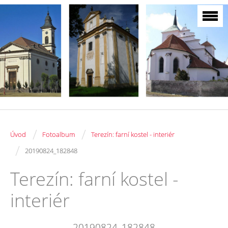
/
/
Úvod
Fotoalbum
Terezín: farní kostel - interiér
/
20190824_182848
Terezín: farní kostel -
interiér
20190824_182848