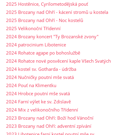
2025 Hostěnice, Cyrilometodějská pouť
2025 Brozany nad Ohří - kácení stromů u kostela
2025 Brozany nad Ohří - Noc kostelů
2025 Velikonoční Třídenní
2024 Brozany koncert "Ty Brozanské zvony"
2024 patrocinium Libotenice
2024 Rohatce agape po bohoslužbě
2024 Rohatce nové posvěcení kaple Všech Svatých
2024 kostel sv. Gotharda - údržba
2024 Nučničky poutní mše svatá
2024 Pouť na Klimentku
2024 Hrobce poutní mše svatá
2024 Farní výlet ke sv. Zdislavě
2024 Mix z velikonočního Třídenní
2023 Brozany nad Ohří: Boží hod Vánoční
2023 Brozany nad Ohří: adventní zpívání
2023 Libotenice farní kostel poutní mše sv.