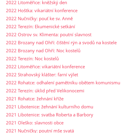
2022 Litoměřice: kněžský den
2022 Hoštka: vikariátní konference
2022 Nučničky: pouť ke sv. Anně
2022 Terezín: Ekumenické setkání
2022 Ostrov sv. Klimenta: poutní slavnost
2022 Brozany nad Ohří: čištění rýn a svodů na kostele
2022 Brozany nad Ohří: Noc kostelů
2022 Terezín: Noc kostelů
2022 Litoměřice: vikariátní konference
2022 Strahovský klášter: farní výlet
2022 Rohatce: odhalení pamětníku obětem komunismu
2022 Terezín: úklid před Velikonocemi
2021 Rohatce: žehnání kříže
2021 Libotenice: žehnání kulturního domu
2021 Libotenice: svatba Roberta a Barbory
2021 Oleško: slavnosti obce
2021 Nučničky: poutní mše svatá