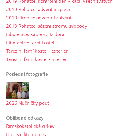
2019 Rohatce: kontrolní den v kapli Všech svatých
2019 Rohatce: adventní zpívání
2019 Hrobce: adventní zpívání
2019 Rohatce: sázení stromu svobody
Libotenice: kaple sv. Izidora
Libotenice: farní kostel
Terezín: farní kostel - exteriér
Terezín: farní kostel - interiér
Poslední fotografie
2026 Nučničky pouť
Oblíbené odkazy
Římskokatolická církev
Diecéze litoměřická