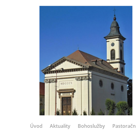
Úvod
Aktuality
Bohoslužby
Pastoračn