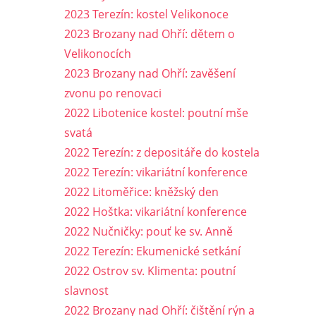
2023 Terezín: kostel Velikonoce
2023 Brozany nad Ohří: dětem o
Velikonocích
2023 Brozany nad Ohří: zavěšení
zvonu po renovaci
2022 Libotenice kostel: poutní mše
svatá
2022 Terezín: z depositáře do kostela
2022 Terezín: vikariátní konference
2022 Litoměřice: kněžský den
2022 Hoštka: vikariátní konference
2022 Nučničky: pouť ke sv. Anně
2022 Terezín: Ekumenické setkání
2022 Ostrov sv. Klimenta: poutní
slavnost
2022 Brozany nad Ohří: čištění rýn a