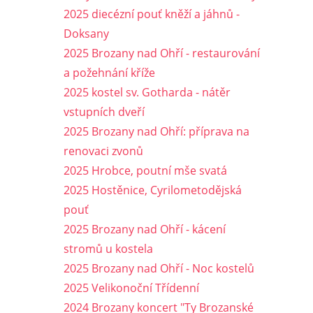
2025 diecézní pouť kněží a jáhnů -
Doksany
2025 Brozany nad Ohří - restaurování
a požehnání kříže
2025 kostel sv. Gotharda - nátěr
vstupních dveří
2025 Brozany nad Ohří: příprava na
renovaci zvonů
2025 Hrobce, poutní mše svatá
2025 Hostěnice, Cyrilometodějská
pouť
2025 Brozany nad Ohří - kácení
stromů u kostela
2025 Brozany nad Ohří - Noc kostelů
2025 Velikonoční Třídenní
2024 Brozany koncert "Ty Brozanské