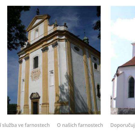
í služba ve farnostech
O našich farnostech
Doporuču