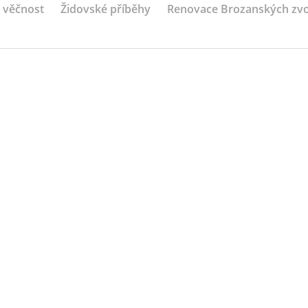
a věčnost
Židovské příběhy
Renovace Brozanských zv