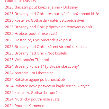
Libotenice Dušičky
2025 diecézní pouť kněží a jáhnů - Doksany
2025 Brozany nad Ohří - restaurování a požehnání kříže
2025 kostel sv. Gotharda - nátěr vstupních dveří
2025 Brozany nad Ohří: příprava na renovaci zvonů
2025 Hrobce, poutní mše svatá
2025 Hostěnice, Cyrilometodějská pouť
2025 Brozany nad Ohří - kácení stromů u kostela
2025 Brozany nad Ohří - Noc kostelů
2025 Velikonoční Třídenní
2024 Brozany koncert "Ty Brozanské zvony"
2024 patrocinium Libotenice
2024 Rohatce agape po bohoslužbě
2024 Rohatce nové posvěcení kaple Všech Svatých
2024 kostel sv. Gotharda - údržba
2024 Nučničky poutní mše svatá
2024 Pouť na Klimentku