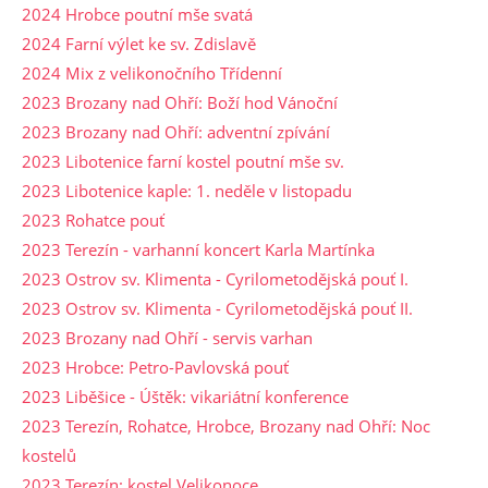
2024 Hrobce poutní mše svatá
2024 Farní výlet ke sv. Zdislavě
2024 Mix z velikonočního Třídenní
2023 Brozany nad Ohří: Boží hod Vánoční
2023 Brozany nad Ohří: adventní zpívání
2023 Libotenice farní kostel poutní mše sv.
2023 Libotenice kaple: 1. neděle v listopadu
2023 Rohatce pouť
2023 Terezín - varhanní koncert Karla Martínka
2023 Ostrov sv. Klimenta - Cyrilometodějská pouť I.
2023 Ostrov sv. Klimenta - Cyrilometodějská pouť II.
2023 Brozany nad Ohří - servis varhan
2023 Hrobce: Petro-Pavlovská pouť
2023 Liběšice - Úštěk: vikariátní konference
2023 Terezín, Rohatce, Hrobce, Brozany nad Ohří: Noc
kostelů
2023 Terezín: kostel Velikonoce