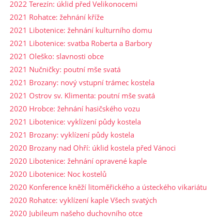
2022 Terezín: úklid před Velikonocemi
2021 Rohatce: žehnání kříže
2021 Libotenice: žehnání kulturního domu
2021 Libotenice: svatba Roberta a Barbory
2021 Oleško: slavnosti obce
2021 Nučničky: poutní mše svatá
2021 Brozany: nový vstupní trámec kostela
2021 Ostrov sv. Klimenta: poutní mše svatá
2020 Hrobce: žehnání hasičského vozu
2021 Libotenice: vyklízení půdy kostela
2021 Brozany: vyklízení půdy kostela
2020 Brozany nad Ohří: úklid kostela před Vánoci
2020 Libotenice: žehnání opravené kaple
2020 Libotenice: Noc kostelů
2020 Konference kněží litoměřického a ústeckého vikariátu
2020 Rohatce: vyklízení kaple Všech svatých
2020 Jubileum našeho duchovního otce