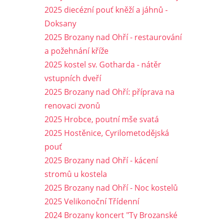
2025 diecézní pouť kněží a jáhnů -
Doksany
2025 Brozany nad Ohří - restaurování
a požehnání kříže
2025 kostel sv. Gotharda - nátěr
vstupních dveří
2025 Brozany nad Ohří: příprava na
renovaci zvonů
2025 Hrobce, poutní mše svatá
2025 Hostěnice, Cyrilometodějská
pouť
2025 Brozany nad Ohří - kácení
stromů u kostela
2025 Brozany nad Ohří - Noc kostelů
2025 Velikonoční Třídenní
2024 Brozany koncert "Ty Brozanské