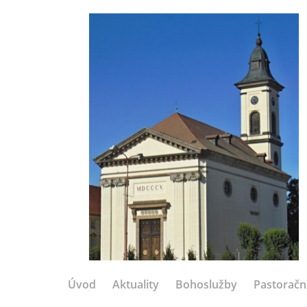
Úvod
Aktuality
Bohoslužby
Pastoračn