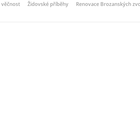
a věčnost
Židovské příběhy
Renovace Brozanských zv