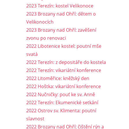
2023 Terezín: kostel Velikonoce
2023 Brozany nad Ohří: dětem o
Velikonocích
2023 Brozany nad Ohří: zavěšení
zvonu po renovaci
2022 Libotenice kostel: poutní mše
svatá
2022 Terezín: z depositáře do kostela
2022 Terezín: vikariátní konference
2022 Litoměřice: kněžský den
2022 Hoštka: vikariátní konference
2022 Nučničky: pouť ke sv. Anně
2022 Terezín: Ekumenické setkání
2022 Ostrov sv. Klimenta: poutní
slavnost
2022 Brozany nad Ohří: čištění rýn a