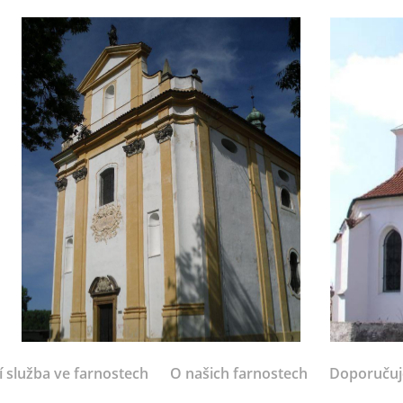
í služba ve farnostech
O našich farnostech
Doporuču