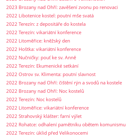
2023 Brozany nad Ohří: zavěšení zvonu po renovaci
2022 Libotenice kostel: poutní mše svatá
2022 Terezín: z depositáře do kostela
2022 Terezín: vikariátní konference
2022 Litoměřice: kněžský den
2022 Hoštka: vikariátní konference
2022 Nučničky: pouť ke sv. Anně
2022 Terezín: Ekumenické setkání
2022 Ostrov sv. Klimenta: poutní slavnost
2022 Brozany nad Ohří: čištění rýn a svodů na kostele
2022 Brozany nad Ohří: Noc kostelů
2022 Terezín: Noc kostelů
2022 Litoměřice: vikariátní konference
2022 Strahovský klášter: farní výlet
2022 Rohatce: odhalení pamětníku obětem komunismu
2022 Terezín: úklid před Velikonocemi