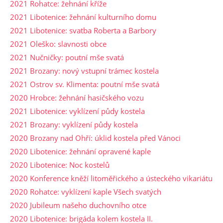
2021 Rohatce: žehnání kříže
2021 Libotenice: žehnání kulturního domu
2021 Libotenice: svatba Roberta a Barbory
2021 Oleško: slavnosti obce
2021 Nučničky: poutní mše svatá
2021 Brozany: nový vstupní trámec kostela
2021 Ostrov sv. Klimenta: poutní mše svatá
2020 Hrobce: žehnání hasičského vozu
2021 Libotenice: vyklízení půdy kostela
2021 Brozany: vyklízení půdy kostela
2020 Brozany nad Ohří: úklid kostela před Vánoci
2020 Libotenice: žehnání opravené kaple
2020 Libotenice: Noc kostelů
2020 Konference kněží litoměřického a ústeckého vikariátu
2020 Rohatce: vyklízení kaple Všech svatých
2020 Jubileum našeho duchovního otce
2020 Libotenice: brigáda kolem kostela II.