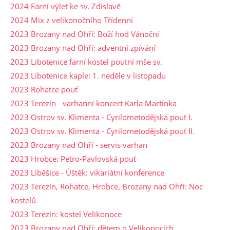
2024 Farní výlet ke sv. Zdislavě
2024 Mix z velikonočního Třídenní
2023 Brozany nad Ohří: Boží hod Vánoční
2023 Brozany nad Ohří: adventní zpívání
2023 Libotenice farní kostel poutní mše sv.
2023 Libotenice kaple: 1. neděle v listopadu
2023 Rohatce pouť
2023 Terezín - varhanní koncert Karla Martínka
2023 Ostrov sv. Klimenta - Cyrilometodějská pouť I.
2023 Ostrov sv. Klimenta - Cyrilometodějská pouť II.
2023 Brozany nad Ohří - servis varhan
2023 Hrobce: Petro-Pavlovská pouť
2023 Liběšice - Úštěk: vikariátní konference
2023 Terezín, Rohatce, Hrobce, Brozany nad Ohří: Noc
kostelů
2023 Terezín: kostel Velikonoce
2023 Brozany nad Ohří: dětem o Velikonocích