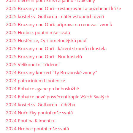
2025 diecézní pouť kněží a jáhnů - Doksany
2025 Brozany nad Ohří - restaurování a požehnání kříže
2025 kostel sv. Gotharda - nátěr vstupních dveří
2025 Brozany nad Ohří: příprava na renovaci zvonů
2025 Hrobce, poutní mše svatá
2025 Hostěnice, Cyrilometodějská pouť
2025 Brozany nad Ohří - kácení stromů u kostela
2025 Brozany nad Ohří - Noc kostelů
2025 Velikonoční Třídenní
2024 Brozany koncert "Ty Brozanské zvony"
2024 patrocinium Libotenice
2024 Rohatce agape po bohoslužbě
2024 Rohatce nové posvěcení kaple Všech Svatých
2024 kostel sv. Gotharda - údržba
2024 Nučničky poutní mše svatá
2024 Pouť na Klimentku
2024 Hrobce poutní mše svatá