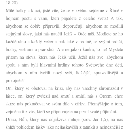
18,20).
Milé holky a kluci, jistě víte, že se v květnu sejdeme v Římě v
hojném počtu s vámi, kteří přijedete z celého světa! A tak,
abychom se dobře připravili, doporučuji, abychom se modlili
stejnými slovy, jaká nás naučil Ježíš – Otče náš. Modlete se ho
každé ráno a každý večer a pak také v rodině, se svými rodiči,
bratry, sestrami a prarodiči. Ale ne jako říkanku, to ne! Myslete
přitom na slova, která nás Ježíš učil. Ježíš nás zve, abychom
spolu s ním byli hlavními hrdiny tohoto Světového dne dětí,
abychom s ním tvořili nový svět, lidštější, spravedlivější a
pokojnější.
On, který se obětoval na kříži, aby nás všechny shromáždil v
lásce, on, který zvítězil nad smrtí a smířil nás s Otcem, chce
skrze nás pokračovat ve svém díle v církvi. Přemýšlejte o tom,
zejména ti z vás, kteří se připravujete na první svaté přijímání.
Drazí, Bůh, který nás odjakživa miluje (srov. Jer 1,5), na nás
shlíží pohledem lásky jako nejlaskavější z tatínků a nejněžnější z