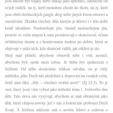
jsou nuceni být vojáky nebo utíkají jako uprchlíci, odloučeni od
svých rodičů, na ty, kteří nemohou chodit do školy, na ty, kteří
jsou obětí zločineckých gangů, drog nebo jiných forem otroctví a
zneužívání. Zkrátka všechny děti, kterým je dětství i v této době
krutě ukradeno. Naslouchejte jim, vlastně naslouchejme jim,
protože ve svém utrpení k nám promlouvají o skutečnosti, očima
očištěnýma slzami a s houževnatou touhou po dobru, která se
objevuje v srdci těch, kdo skutečně viděli, jak ošklivé je zlo.
Moji malí přátelé, abychom obnovili sebe i svět, nestačí,
abychom byli spolu mezi sebou. Je třeba být sjednoceni s
Ježíšem. Od něho dostáváme velikou odvahu, on je vždy
nablízku, jeho Duch nás předchází a doprovází na cestách světa.
Ježíš nám říká: „Hle ‒ všechno tvořím nové!“ (Zj 21,5). To je
verš, který jsem vám vybral jako ústřední téma 1. Světového dne
dětí. Tato slova nás vyzývají, abychom se stali obratnými jako
děti, které chápou novoty, jež v nás a kolem nás probouzí Duch
Svatý. S Ježíšem můžeme snít o novém lidství a usilovat o