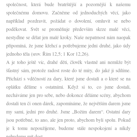
společnost, která bude bratrštější a pozornější k našemu
společnému domovu. Začněme od jednoduchých věcí, jako
například pozdravit, požádat o dovolení, omluvit se nebo
poděkovat. Svět se proměňuje především skrze malé věci,
nestyďme se dělat jen malé kroky. Naše nepatrnost nám naopak
připomíná, že jsme křehcí a potřebujeme jedni druhé, jako údy
jednoho těla (srov. Řím 12,5; 1 Kor 12,26).
A je toho ještě víc, drahé děti, člověk vlastně ani nemůže být
šťastný sám, protože radost roste do té míry, do jaké ji sdílíme.
Přichází s vděčností za dary, které jsme dostali a o které se na
oplátku dělíme s ostatními. Když si to, co jsme dostali,
necháváme jen pro sebe, nebo dokonce děláme scény, abychom
dostali ten či onen dárek, zapomínáme, že největším darem jsme
my sami, jedni pro druhé. Jsme „Božím darem“. Ostatní dary
jsou potřebné, to ano, ale jen proto, abychom byli spolu. Pokud
je k tomu nepoužijeme, budeme stále nespokojení a nikdy
nebudeme mít dost.