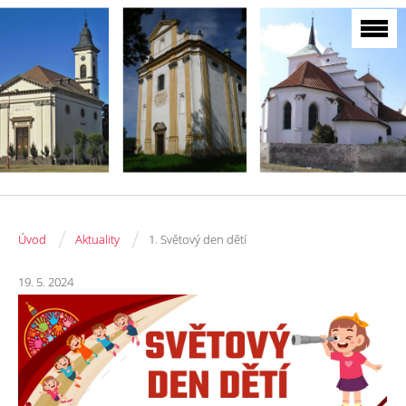
/
/
Úvod
Aktuality
1. Světový den dětí
19. 5. 2024