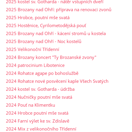
2025 kostel sv. Gotharda - nátěr vstupních dveří
2025 Brozany nad Ohří: příprava na renovaci zvonů
2025 Hrobce, poutní mše svatá
2025 Hostěnice, Cyrilometodějská pouť
2025 Brozany nad Ohří - kácení stromů u kostela
2025 Brozany nad Ohří - Noc kostelů
2025 Velikonoční Třídenní
2024 Brozany koncert "Ty Brozanské zvony"
2024 patrocinium Libotenice
2024 Rohatce agape po bohoslužbě
2024 Rohatce nové posvěcení kaple Všech Svatých
2024 kostel sv. Gotharda - údržba
2024 Nučničky poutní mše svatá
2024 Pouť na Klimentku
2024 Hrobce poutní mše svatá
2024 Farní výlet ke sv. Zdislavě
2024 Mix z velikonočního Třídenní