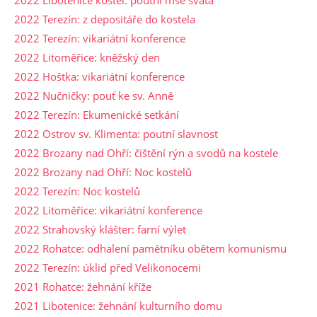
2022 Libotenice kostel: poutní mše svatá
2022 Terezín: z depositáře do kostela
2022 Terezín: vikariátní konference
2022 Litoměřice: kněžský den
2022 Hoštka: vikariátní konference
2022 Nučničky: pouť ke sv. Anně
2022 Terezín: Ekumenické setkání
2022 Ostrov sv. Klimenta: poutní slavnost
2022 Brozany nad Ohří: čištění rýn a svodů na kostele
2022 Brozany nad Ohří: Noc kostelů
2022 Terezín: Noc kostelů
2022 Litoměřice: vikariátní konference
2022 Strahovský klášter: farní výlet
2022 Rohatce: odhalení pamětníku obětem komunismu
2022 Terezín: úklid před Velikonocemi
2021 Rohatce: žehnání kříže
2021 Libotenice: žehnání kulturního domu