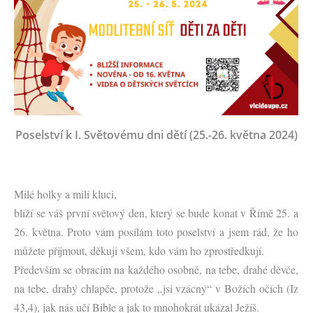
Poselství k I. Světovému dni dětí (25.-26. května 2024)
Milé holky a milí kluci,
blíží se váš první světový den, který se bude konat v Římě 25. a
26. května. Proto vám posílám toto poselství a jsem rád, že ho
můžete přijmout, děkuji všem, kdo vám ho zprostředkují.
Především se obracím na každého osobně, na tebe, drahé děvče,
na tebe, drahý chlapče, protože „jsi vzácný“ v Božích očích (Iz
43,4), jak nás učí Bible a jak to mnohokrát ukázal Ježíš.