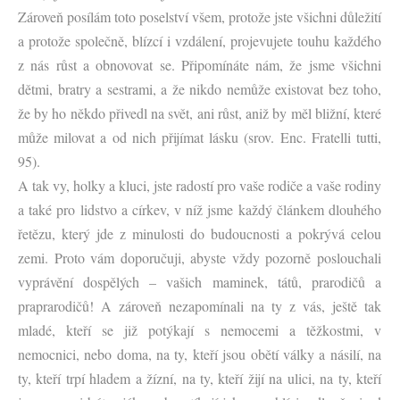
Zároveň posílám toto poselství všem, protože jste všichni důležití
a protože společně, blízcí i vzdálení, projevujete touhu každého
z nás růst a obnovovat se. Připomínáte nám, že jsme všichni
dětmi, bratry a sestrami, a že nikdo nemůže existovat bez toho,
že by ho někdo přivedl na svět, ani růst, aniž by měl bližní, které
může milovat a od nich přijímat lásku (srov. Enc. Fratelli tutti,
95).
A tak vy, holky a kluci, jste radostí pro vaše rodiče a vaše rodiny
a také pro lidstvo a církev, v níž jsme každý článkem dlouhého
řetězu, který jde z minulosti do budoucnosti a pokrývá celou
zemi. Proto vám doporučuji, abyste vždy pozorně poslouchali
vyprávění dospělých – vašich maminek, tátů, prarodičů a
praprarodičů! A zároveň nezapomínali na ty z vás, ještě tak
mladé, kteří se již potýkají s nemocemi a těžkostmi, v
nemocnici, nebo doma, na ty, kteří jsou obětí války a násilí, na
ty, kteří trpí hladem a žízní, na ty, kteří žijí na ulici, na ty, kteří