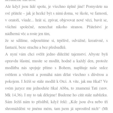
Ale když jsou lidé spolu, je všechno úplně jiné! Pomyslete na
své přátele – jak je hezké být s nimi doma, ve škole, ve farnosti,
v oratoři, všude... hrát si, zpívat, objevovat nové věci, bavit se,
všichni společně, nenechat nikoho stranou. Přátelství je
nádherná věc a roste jen tím,
že se sdílíme, odpouštíme si, trpělivě, odvážně, kreativně, s
fantazií, beze strachu a bez předsudků.
A nyní vám chci svěřit jedno důležité tajemství. Abyste byli
opravdu šťastní, musíte se modlit, hodně a každý den, protože
modlitba nás spojuje přímo s Bohem, naplňuje naše srdce
světlem a vřelostí a pomáhá nám dělat všechno s důvěrou a
pokojem. I Ježíš se stále modlil k Otci. A víte, jak mu říkal? Ve
svém jazyce mu jednoduše říkal Abba, to znamená Tati (srov.
Mk 14,36). I my to tak dělejme! Budeme ho cítit stále nablízku.
Sám Ježíš nám to přislíbil, když řekl: „Kde jsou dva nebo tři
shromážděni ve jménu mém, tam jsem já uprostřed nich“ (Mt