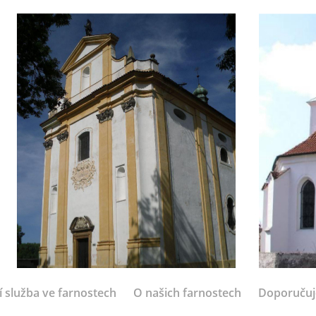
í služba ve farnostech
O našich farnostech
Doporuču