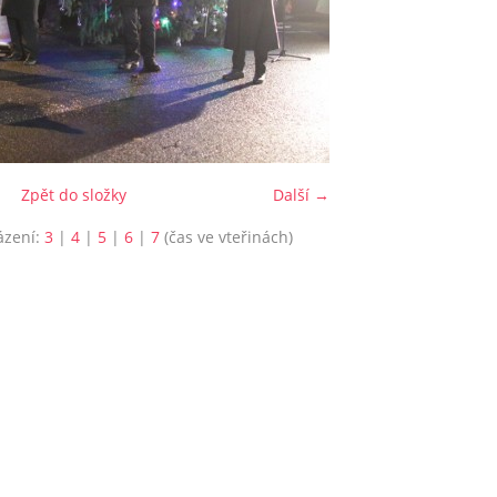
Zpět do složky
Další →
ázení:
3
|
4
|
5
|
6
|
7
(čas ve vteřinách)