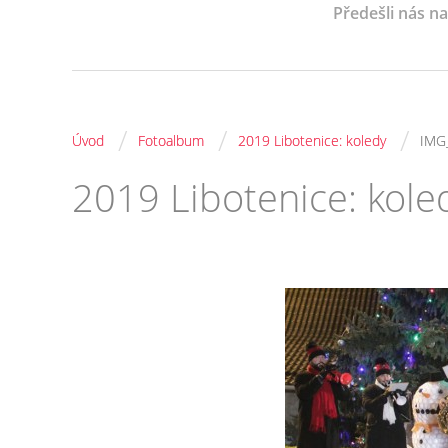
Předešli nás n
/
/
/
Úvod
Fotoalbum
2019 Libotenice: koledy
IMG
2019 Libotenice: kole