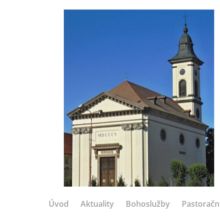
Úvod
Aktuality
Bohoslužby
Pastoračn