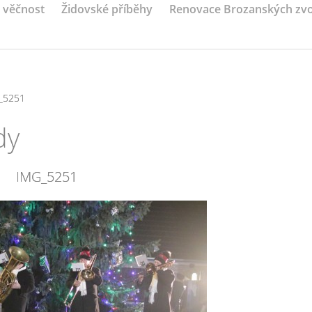
a věčnost
Židovské příběhy
Renovace Brozanských zv
_5251
dy
IMG_5251