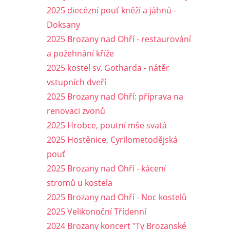
2025 diecézní pouť kněží a jáhnů -
Doksany
2025 Brozany nad Ohří - restaurování
a požehnání kříže
2025 kostel sv. Gotharda - nátěr
vstupních dveří
2025 Brozany nad Ohří: příprava na
renovaci zvonů
2025 Hrobce, poutní mše svatá
2025 Hostěnice, Cyrilometodějská
pouť
2025 Brozany nad Ohří - kácení
stromů u kostela
2025 Brozany nad Ohří - Noc kostelů
2025 Velikonoční Třídenní
2024 Brozany koncert "Ty Brozanské