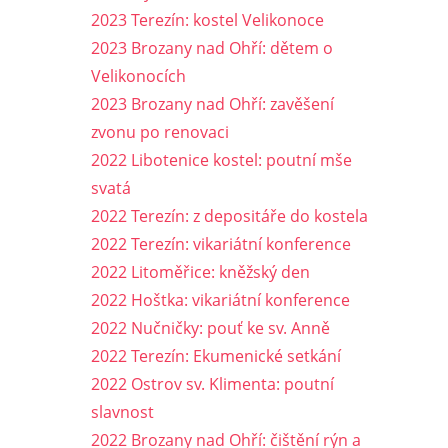
2023 Terezín: kostel Velikonoce
2023 Brozany nad Ohří: dětem o
Velikonocích
2023 Brozany nad Ohří: zavěšení
zvonu po renovaci
2022 Libotenice kostel: poutní mše
svatá
2022 Terezín: z depositáře do kostela
2022 Terezín: vikariátní konference
2022 Litoměřice: kněžský den
2022 Hoštka: vikariátní konference
2022 Nučničky: pouť ke sv. Anně
2022 Terezín: Ekumenické setkání
2022 Ostrov sv. Klimenta: poutní
slavnost
2022 Brozany nad Ohří: čištění rýn a