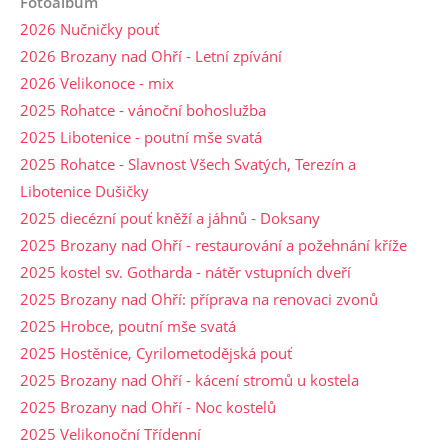
Fotoalbum
2026 Nučničky pouť
2026 Brozany nad Ohří - Letní zpívání
2026 Velikonoce - mix
2025 Rohatce - vánoční bohoslužba
2025 Libotenice - poutní mše svatá
2025 Rohatce - Slavnost Všech Svatých, Terezín a
Libotenice Dušičky
2025 diecézní pouť kněží a jáhnů - Doksany
2025 Brozany nad Ohří - restaurování a požehnání kříže
2025 kostel sv. Gotharda - nátěr vstupních dveří
2025 Brozany nad Ohří: příprava na renovaci zvonů
2025 Hrobce, poutní mše svatá
2025 Hostěnice, Cyrilometodějská pouť
2025 Brozany nad Ohří - kácení stromů u kostela
2025 Brozany nad Ohří - Noc kostelů
2025 Velikonoční Třídenní