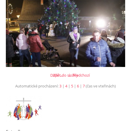
Další →
Zpět do složky
← Předchozí
Automatické procházení:
3
|
4
|
5
|
6
|
7
(čas ve vteřinách)