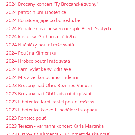
2024 Brozany koncert "Ty Brozanské zvony"
2024 patrocinium Libotenice
2024 Rohatce agape po bohoslužbě
2024 Rohatce nové posvěcení kaple Všech Svatých
2024 kostel sv. Gotharda - údržba
2024 Nučničky poutní mše svatá
2024 Pouť na Klimentku
2024 Hrobce poutní mše svatá
2024 Farní výlet ke sv. Zdislavě
2024 Mix z velikonočního Třídenní
2023 Brozany nad Ohří: Boží hod Vánoční
2023 Brozany nad Ohří: adventní zpívání
2023 Libotenice farní kostel poutní mše sv.
2023 Libotenice kaple: 1. neděle v listopadu
2023 Rohatce pouť
2023 Terezín - varhanní koncert Karla Martínka
2023 Ostrov sv. Klimenta - Cyrilometodějská pouť I.