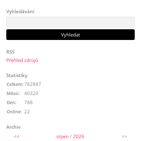
Vyhledávání
RSS
Přehled zdrojů
Statistiky
782887
Celkem:
40320
Měsíc:
788
Den:
22
Online:
Archiv
<<
srpen
/
2026
>>