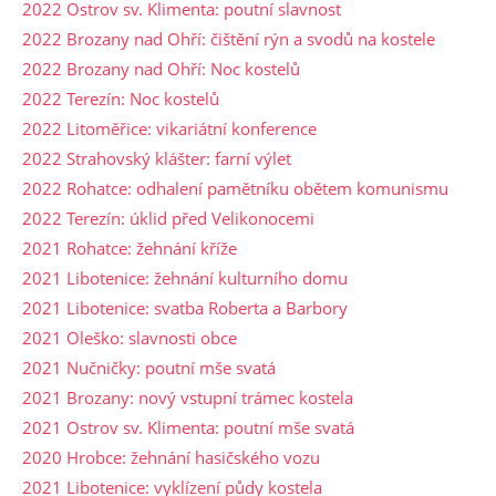
2022 Ostrov sv. Klimenta: poutní slavnost
2022 Brozany nad Ohří: čištění rýn a svodů na kostele
2022 Brozany nad Ohří: Noc kostelů
2022 Terezín: Noc kostelů
2022 Litoměřice: vikariátní konference
2022 Strahovský klášter: farní výlet
2022 Rohatce: odhalení pamětníku obětem komunismu
2022 Terezín: úklid před Velikonocemi
2021 Rohatce: žehnání kříže
2021 Libotenice: žehnání kulturního domu
2021 Libotenice: svatba Roberta a Barbory
2021 Oleško: slavnosti obce
2021 Nučničky: poutní mše svatá
2021 Brozany: nový vstupní trámec kostela
2021 Ostrov sv. Klimenta: poutní mše svatá
2020 Hrobce: žehnání hasičského vozu
2021 Libotenice: vyklízení půdy kostela