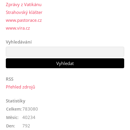
Zprávy z Vatikánu
Strahovský klášter
www.pastorace.cz
www.vira.cz
Vyhledávání
RSS
Přehled zdrojů
Statistiky
783080
Celkem:
40234
Měsíc:
792
Den: