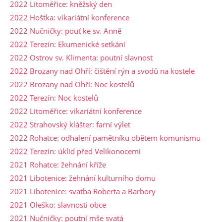
2022 Litoměřice: kněžský den
2022 Hoštka: vikariátní konference
2022 Nučničky: pouť ke sv. Anně
2022 Terezín: Ekumenické setkání
2022 Ostrov sv. Klimenta: poutní slavnost
2022 Brozany nad Ohří: čištění rýn a svodů na kostele
2022 Brozany nad Ohří: Noc kostelů
2022 Terezín: Noc kostelů
2022 Litoměřice: vikariátní konference
2022 Strahovský klášter: farní výlet
2022 Rohatce: odhalení pamětníku obětem komunismu
2022 Terezín: úklid před Velikonocemi
2021 Rohatce: žehnání kříže
2021 Libotenice: žehnání kulturního domu
2021 Libotenice: svatba Roberta a Barbory
2021 Oleško: slavnosti obce
2021 Nučničky: poutní mše svatá