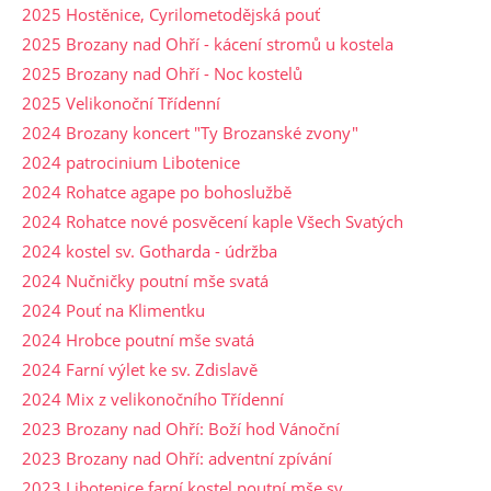
2025 Hostěnice, Cyrilometodějská pouť
2025 Brozany nad Ohří - kácení stromů u kostela
2025 Brozany nad Ohří - Noc kostelů
2025 Velikonoční Třídenní
2024 Brozany koncert "Ty Brozanské zvony"
2024 patrocinium Libotenice
2024 Rohatce agape po bohoslužbě
2024 Rohatce nové posvěcení kaple Všech Svatých
2024 kostel sv. Gotharda - údržba
2024 Nučničky poutní mše svatá
2024 Pouť na Klimentku
2024 Hrobce poutní mše svatá
2024 Farní výlet ke sv. Zdislavě
2024 Mix z velikonočního Třídenní
2023 Brozany nad Ohří: Boží hod Vánoční
2023 Brozany nad Ohří: adventní zpívání
2023 Libotenice farní kostel poutní mše sv.