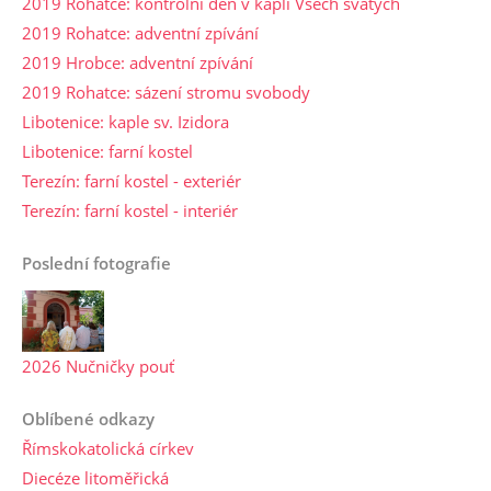
2019 Rohatce: kontrolní den v kapli Všech svatých
2019 Rohatce: adventní zpívání
2019 Hrobce: adventní zpívání
2019 Rohatce: sázení stromu svobody
Libotenice: kaple sv. Izidora
Libotenice: farní kostel
Terezín: farní kostel - exteriér
Terezín: farní kostel - interiér
Poslední fotografie
2026 Nučničky pouť
Oblíbené odkazy
Římskokatolická církev
Diecéze litoměřická