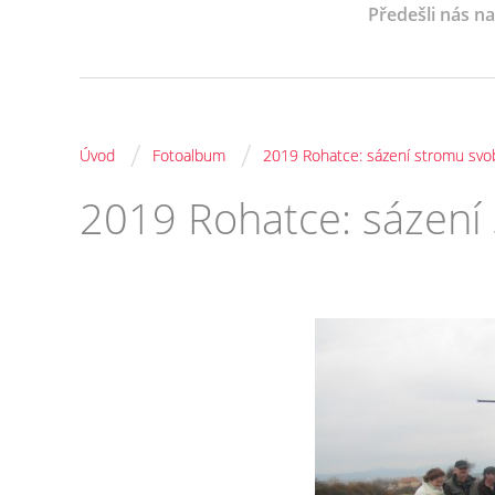
Předešli nás n
/
/
Úvod
Fotoalbum
2019 Rohatce: sázení stromu svo
2019 Rohatce: sázení