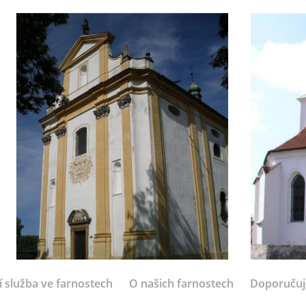
í služba ve farnostech
O našich farnostech
Doporuču