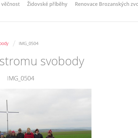
a věčnost
Židovské příběhy
Renovace Brozanských zv
/
body
IMG_0504
 stromu svobody
IMG_0504