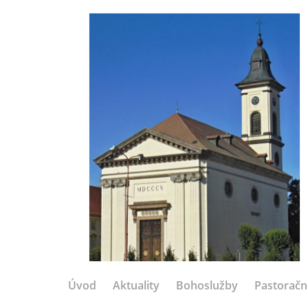
Úvod
Aktuality
Bohoslužby
Pastoračn