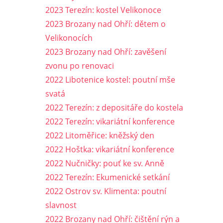
2023 Terezín: kostel Velikonoce
2023 Brozany nad Ohří: dětem o
Velikonocích
2023 Brozany nad Ohří: zavěšení
zvonu po renovaci
2022 Libotenice kostel: poutní mše
svatá
2022 Terezín: z depositáře do kostela
2022 Terezín: vikariátní konference
2022 Litoměřice: kněžský den
2022 Hoštka: vikariátní konference
2022 Nučničky: pouť ke sv. Anně
2022 Terezín: Ekumenické setkání
2022 Ostrov sv. Klimenta: poutní
slavnost
2022 Brozany nad Ohří: čištění rýn a