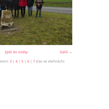
Zpět do složky
Další →
ázení:
3
|
4
|
5
|
6
|
7
(čas ve vteřinách)