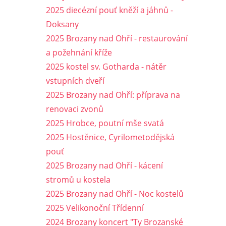
2025 diecézní pouť kněží a jáhnů -
Doksany
2025 Brozany nad Ohří - restaurování
a požehnání kříže
2025 kostel sv. Gotharda - nátěr
vstupních dveří
2025 Brozany nad Ohří: příprava na
renovaci zvonů
2025 Hrobce, poutní mše svatá
2025 Hostěnice, Cyrilometodějská
pouť
2025 Brozany nad Ohří - kácení
stromů u kostela
2025 Brozany nad Ohří - Noc kostelů
2025 Velikonoční Třídenní
2024 Brozany koncert "Ty Brozanské