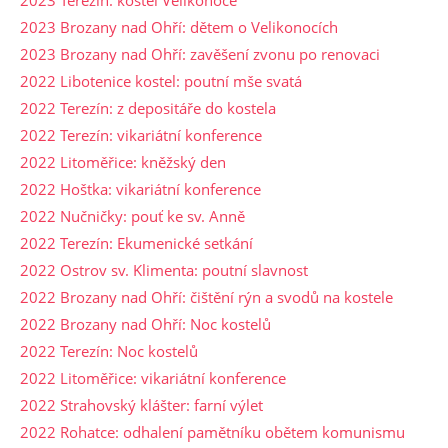
2023 Brozany nad Ohří: dětem o Velikonocích
2023 Brozany nad Ohří: zavěšení zvonu po renovaci
2022 Libotenice kostel: poutní mše svatá
2022 Terezín: z depositáře do kostela
2022 Terezín: vikariátní konference
2022 Litoměřice: kněžský den
2022 Hoštka: vikariátní konference
2022 Nučničky: pouť ke sv. Anně
2022 Terezín: Ekumenické setkání
2022 Ostrov sv. Klimenta: poutní slavnost
2022 Brozany nad Ohří: čištění rýn a svodů na kostele
2022 Brozany nad Ohří: Noc kostelů
2022 Terezín: Noc kostelů
2022 Litoměřice: vikariátní konference
2022 Strahovský klášter: farní výlet
2022 Rohatce: odhalení pamětníku obětem komunismu