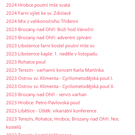
2024 Hrobce poutní mše svatá
2024 Farní výlet ke sv. Zdislavě
2024 Mix z velikonočního Třídenní
2023 Brozany nad Ohří: Boží hod Vánoční
2023 Brozany nad Ohří: adventní zpívání
2023 Libotenice farní kostel poutní mše sv.
2023 Libotenice kaple: 1. neděle v listopadu
2023 Rohatce pouť
2023 Terezín - varhanní koncert Karla Martínka
2023 Ostrov sv. Klimenta - Cyrilometodějská pouť I.
2023 Ostrov sv. Klimenta - Cyrilometodějská pouť II.
2023 Brozany nad Ohří - servis varhan
2023 Hrobce: Petro-Pavlovská pouť
2023 Liběšice - Úštěk: vikariátní konference
2023 Terezín, Rohatce, Hrobce, Brozany nad Ohří: Noc
kostelů
2023 Terezín: kostel Velikonoce