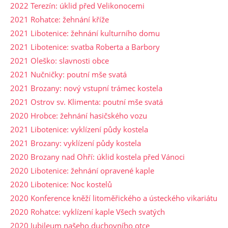
2022 Terezín: úklid před Velikonocemi
2021 Rohatce: žehnání kříže
2021 Libotenice: žehnání kulturního domu
2021 Libotenice: svatba Roberta a Barbory
2021 Oleško: slavnosti obce
2021 Nučničky: poutní mše svatá
2021 Brozany: nový vstupní trámec kostela
2021 Ostrov sv. Klimenta: poutní mše svatá
2020 Hrobce: žehnání hasičského vozu
2021 Libotenice: vyklízení půdy kostela
2021 Brozany: vyklízení půdy kostela
2020 Brozany nad Ohří: úklid kostela před Vánoci
2020 Libotenice: žehnání opravené kaple
2020 Libotenice: Noc kostelů
2020 Konference kněží litoměřického a ústeckého vikariátu
2020 Rohatce: vyklízení kaple Všech svatých
2020 Jubileum našeho duchovního otce