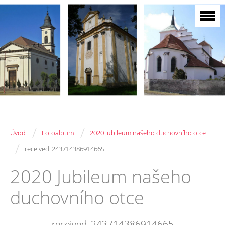
/
/
Úvod
Fotoalbum
2020 Jubileum našeho duchovního otce
/
received_243714386914665
2020 Jubileum našeho
duchovního otce
received_243714386914665