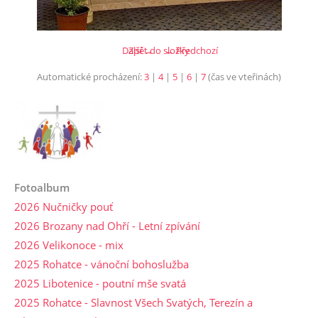
Další →
Zpět do složky
← Předchozí
Automatické procházení:
3
|
4
|
5
|
6
|
7
(čas ve vteřinách)
Fotoalbum
2026 Nučničky pouť
2026 Brozany nad Ohří - Letní zpívání
2026 Velikonoce - mix
2025 Rohatce - vánoční bohoslužba
2025 Libotenice - poutní mše svatá
2025 Rohatce - Slavnost Všech Svatých, Terezín a