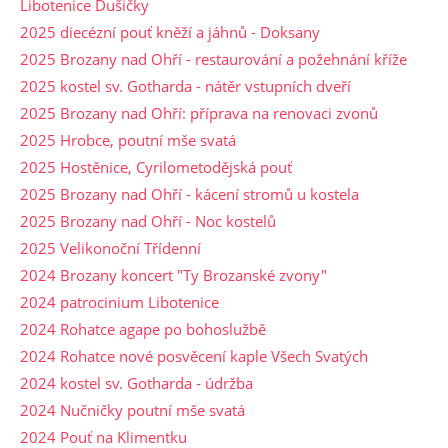
Libotenice Dušičky
2025 diecézní pouť kněží a jáhnů - Doksany
2025 Brozany nad Ohří - restaurování a požehnání kříže
2025 kostel sv. Gotharda - nátěr vstupních dveří
2025 Brozany nad Ohří: příprava na renovaci zvonů
2025 Hrobce, poutní mše svatá
2025 Hostěnice, Cyrilometodějská pouť
2025 Brozany nad Ohří - kácení stromů u kostela
2025 Brozany nad Ohří - Noc kostelů
2025 Velikonoční Třídenní
2024 Brozany koncert "Ty Brozanské zvony"
2024 patrocinium Libotenice
2024 Rohatce agape po bohoslužbě
2024 Rohatce nové posvěcení kaple Všech Svatých
2024 kostel sv. Gotharda - údržba
2024 Nučničky poutní mše svatá
2024 Pouť na Klimentku