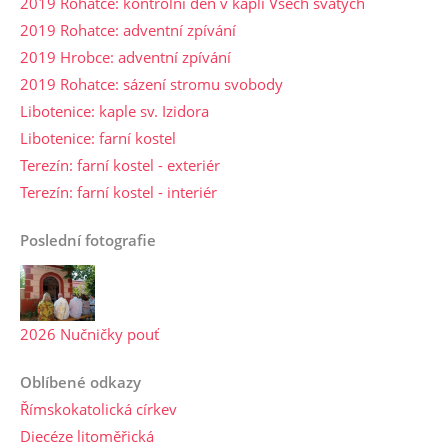
2019 Rohatce: kontrolní den v kapli Všech svatých
2019 Rohatce: adventní zpívání
2019 Hrobce: adventní zpívání
2019 Rohatce: sázení stromu svobody
Libotenice: kaple sv. Izidora
Libotenice: farní kostel
Terezín: farní kostel - exteriér
Terezín: farní kostel - interiér
Poslední fotografie
2026 Nučničky pouť
Oblíbené odkazy
Římskokatolická církev
Diecéze litoměřická