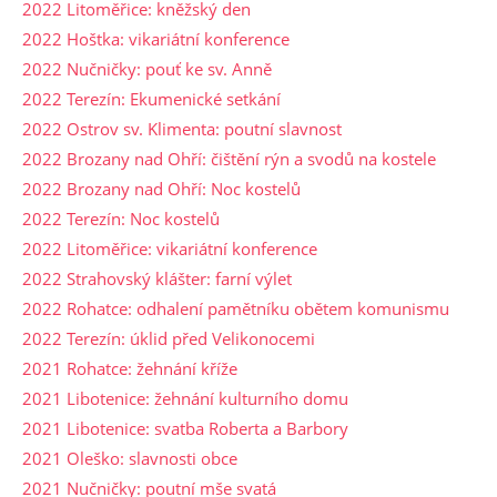
2022 Litoměřice: kněžský den
2022 Hoštka: vikariátní konference
2022 Nučničky: pouť ke sv. Anně
2022 Terezín: Ekumenické setkání
2022 Ostrov sv. Klimenta: poutní slavnost
2022 Brozany nad Ohří: čištění rýn a svodů na kostele
2022 Brozany nad Ohří: Noc kostelů
2022 Terezín: Noc kostelů
2022 Litoměřice: vikariátní konference
2022 Strahovský klášter: farní výlet
2022 Rohatce: odhalení pamětníku obětem komunismu
2022 Terezín: úklid před Velikonocemi
2021 Rohatce: žehnání kříže
2021 Libotenice: žehnání kulturního domu
2021 Libotenice: svatba Roberta a Barbory
2021 Oleško: slavnosti obce
2021 Nučničky: poutní mše svatá