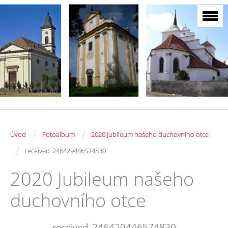
/
/
Úvod
Fotoalbum
2020 Jubileum našeho duchovního otce
/
received_246429446574830
2020 Jubileum našeho
duchovního otce
received_246429446574830