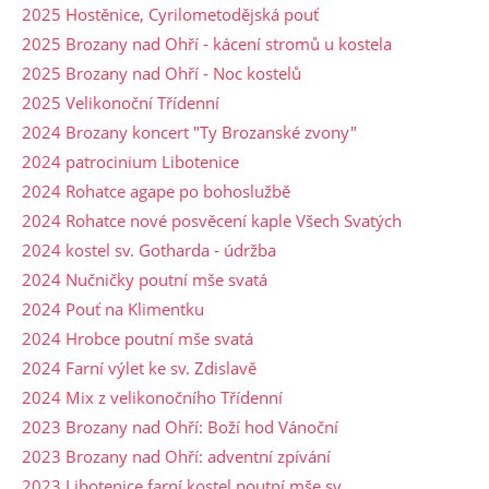
2025 Hostěnice, Cyrilometodějská pouť
2025 Brozany nad Ohří - kácení stromů u kostela
2025 Brozany nad Ohří - Noc kostelů
2025 Velikonoční Třídenní
2024 Brozany koncert "Ty Brozanské zvony"
2024 patrocinium Libotenice
2024 Rohatce agape po bohoslužbě
2024 Rohatce nové posvěcení kaple Všech Svatých
2024 kostel sv. Gotharda - údržba
2024 Nučničky poutní mše svatá
2024 Pouť na Klimentku
2024 Hrobce poutní mše svatá
2024 Farní výlet ke sv. Zdislavě
2024 Mix z velikonočního Třídenní
2023 Brozany nad Ohří: Boží hod Vánoční
2023 Brozany nad Ohří: adventní zpívání
2023 Libotenice farní kostel poutní mše sv.