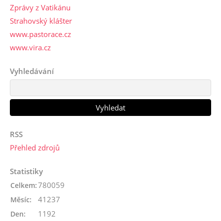
Zprávy z Vatikánu
Strahovský klášter
www.pastorace.cz
www.vira.cz
Vyhledávání
RSS
Přehled zdrojů
Statistiky
780059
Celkem:
41237
Měsíc:
1192
Den: