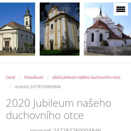
/
/
Úvod
Fotoalbum
2020 Jubileum našeho duchovního otce
/
received_247787769903846
2020 Jubileum našeho
duchovního otce
received_247787769903846