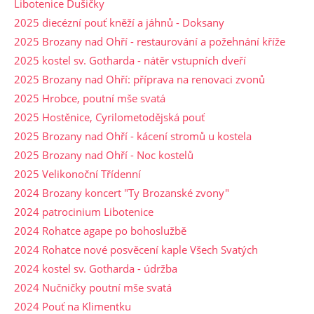
Libotenice Dušičky
2025 diecézní pouť kněží a jáhnů - Doksany
2025 Brozany nad Ohří - restaurování a požehnání kříže
2025 kostel sv. Gotharda - nátěr vstupních dveří
2025 Brozany nad Ohří: příprava na renovaci zvonů
2025 Hrobce, poutní mše svatá
2025 Hostěnice, Cyrilometodějská pouť
2025 Brozany nad Ohří - kácení stromů u kostela
2025 Brozany nad Ohří - Noc kostelů
2025 Velikonoční Třídenní
2024 Brozany koncert "Ty Brozanské zvony"
2024 patrocinium Libotenice
2024 Rohatce agape po bohoslužbě
2024 Rohatce nové posvěcení kaple Všech Svatých
2024 kostel sv. Gotharda - údržba
2024 Nučničky poutní mše svatá
2024 Pouť na Klimentku