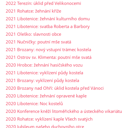
2022 Terezín: úklid před Velikonocemi
2021 Rohatce: žehnání kříže
2021 Libotenice: žehnání kulturního domu
2021 Libotenice: svatba Roberta a Barbory
2021 Oleško: slavnosti obce
2021 Nučničky: poutní mše svatá
2021 Brozany: nový vstupní trámec kostela
2021 Ostrov sv. Klimenta: poutní mše svatá
2020 Hrobce: žehnání hasičského vozu
2021 Libotenice: vyklízení půdy kostela
2021 Brozany: vyklízení půdy kostela
2020 Brozany nad Ohří: úklid kostela před Vánoci
2020 Libotenice: žehnání opravené kaple
2020 Libotenice: Noc kostelů
2020 Konference kněží litoměřického a ústeckého vikariátu
2020 Rohatce: vyklízení kaple Všech svatých
2020 Jubileum našeho duchovního otce