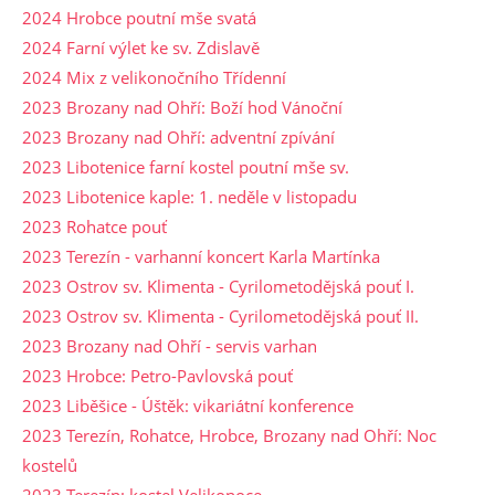
2024 Hrobce poutní mše svatá
2024 Farní výlet ke sv. Zdislavě
2024 Mix z velikonočního Třídenní
2023 Brozany nad Ohří: Boží hod Vánoční
2023 Brozany nad Ohří: adventní zpívání
2023 Libotenice farní kostel poutní mše sv.
2023 Libotenice kaple: 1. neděle v listopadu
2023 Rohatce pouť
2023 Terezín - varhanní koncert Karla Martínka
2023 Ostrov sv. Klimenta - Cyrilometodějská pouť I.
2023 Ostrov sv. Klimenta - Cyrilometodějská pouť II.
2023 Brozany nad Ohří - servis varhan
2023 Hrobce: Petro-Pavlovská pouť
2023 Liběšice - Úštěk: vikariátní konference
2023 Terezín, Rohatce, Hrobce, Brozany nad Ohří: Noc
kostelů
2023 Terezín: kostel Velikonoce