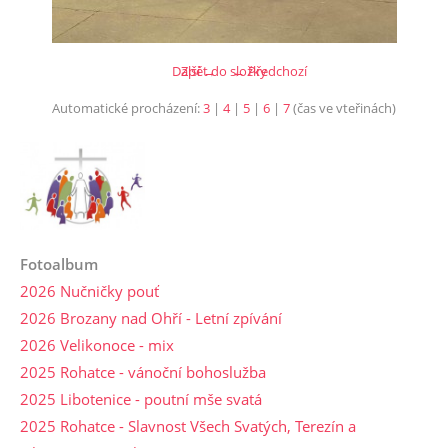
Další →
Zpět do složky
← Předchozí
Automatické procházení:
3
|
4
|
5
|
6
|
7
(čas ve vteřinách)
Fotoalbum
2026 Nučničky pouť
2026 Brozany nad Ohří - Letní zpívání
2026 Velikonoce - mix
2025 Rohatce - vánoční bohoslužba
2025 Libotenice - poutní mše svatá
2025 Rohatce - Slavnost Všech Svatých, Terezín a