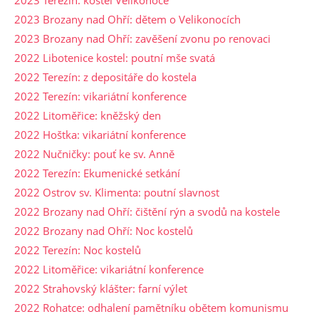
2023 Brozany nad Ohří: dětem o Velikonocích
2023 Brozany nad Ohří: zavěšení zvonu po renovaci
2022 Libotenice kostel: poutní mše svatá
2022 Terezín: z depositáře do kostela
2022 Terezín: vikariátní konference
2022 Litoměřice: kněžský den
2022 Hoštka: vikariátní konference
2022 Nučničky: pouť ke sv. Anně
2022 Terezín: Ekumenické setkání
2022 Ostrov sv. Klimenta: poutní slavnost
2022 Brozany nad Ohří: čištění rýn a svodů na kostele
2022 Brozany nad Ohří: Noc kostelů
2022 Terezín: Noc kostelů
2022 Litoměřice: vikariátní konference
2022 Strahovský klášter: farní výlet
2022 Rohatce: odhalení pamětníku obětem komunismu