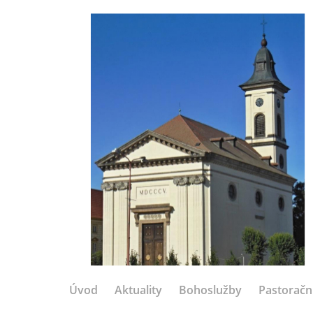
Úvod
Aktuality
Bohoslužby
Pastoračn