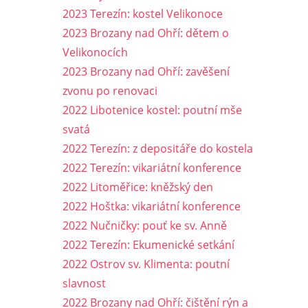
2023 Terezín: kostel Velikonoce
2023 Brozany nad Ohří: dětem o
Velikonocích
2023 Brozany nad Ohří: zavěšení
zvonu po renovaci
2022 Libotenice kostel: poutní mše
svatá
2022 Terezín: z depositáře do kostela
2022 Terezín: vikariátní konference
2022 Litoměřice: kněžský den
2022 Hoštka: vikariátní konference
2022 Nučničky: pouť ke sv. Anně
2022 Terezín: Ekumenické setkání
2022 Ostrov sv. Klimenta: poutní
slavnost
2022 Brozany nad Ohří: čištění rýn a