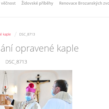
a věčnost
Židovské příběhy
Renovace Brozanských zv
/
é kaple
DSC_8713
nání opravené kaple
DSC_8713