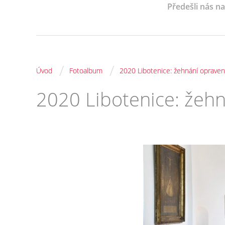
Předešli nás n
/
/
Úvod
Fotoalbum
2020 Libotenice: žehnání opraven
2020 Libotenice: žeh