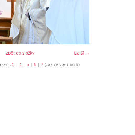
Zpět do složky
Další →
ázení:
3
|
4
|
5
|
6
|
7
(čas ve vteřinách)