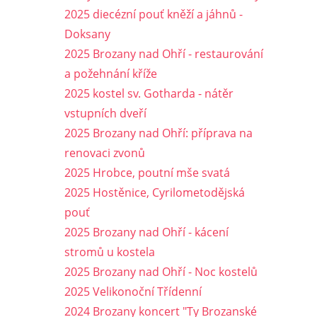
2025 diecézní pouť kněží a jáhnů -
Doksany
2025 Brozany nad Ohří - restaurování
a požehnání kříže
2025 kostel sv. Gotharda - nátěr
vstupních dveří
2025 Brozany nad Ohří: příprava na
renovaci zvonů
2025 Hrobce, poutní mše svatá
2025 Hostěnice, Cyrilometodějská
pouť
2025 Brozany nad Ohří - kácení
stromů u kostela
2025 Brozany nad Ohří - Noc kostelů
2025 Velikonoční Třídenní
2024 Brozany koncert "Ty Brozanské