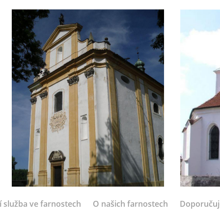
í služba ve farnostech
O našich farnostech
Doporuču