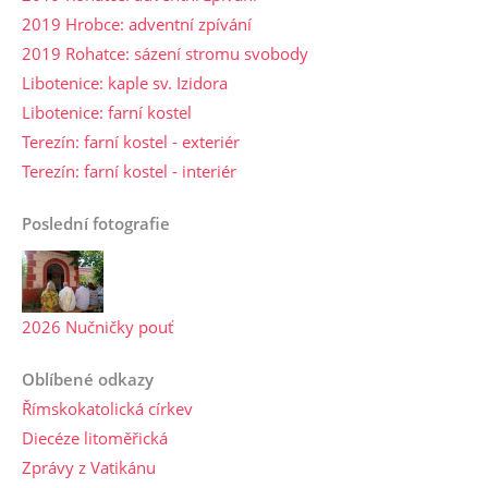
2019 Hrobce: adventní zpívání
2019 Rohatce: sázení stromu svobody
Libotenice: kaple sv. Izidora
Libotenice: farní kostel
Terezín: farní kostel - exteriér
Terezín: farní kostel - interiér
Poslední fotografie
2026 Nučničky pouť
Oblíbené odkazy
Římskokatolická církev
Diecéze litoměřická
Zprávy z Vatikánu