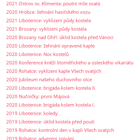
2021 Ostrov sv. Klimenta: poutní mše svatá
2020 Hrobce: žehnání hasičského vozu
2021 Libotenice: vyklízení půdy kostela
2021 Brozany: vyklízení půdy kostela
2020 Brozany nad Ohří: úklid kostela před Vánoci
2020 Libotenice: žehnání opravené kaple
2020 Libotenice: Noc kostelů
2020 Konference kněží litoměřického a ústeckého vikariátu
2020 Rohatce: vyklízení kaple Všech svatých
2020 Jubileum našeho duchovního otce
2020 Libotenice: brigáda kolem kostela II.
2020 Nučničky: první Májová
2020 Libotenice: brigáda kolem kostela I.
2019 Libotenice: koledy
2019 Libotenice: úklid kostela před poutí
2019 Rohatce: kontrolní den v kapli Všech svatých
2019 Rohatce: adventní zpívání