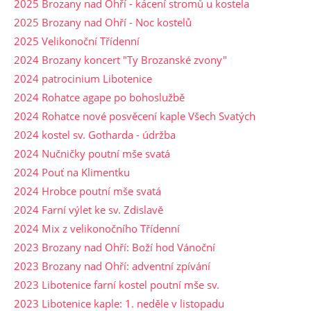
2025 Brozany nad Ohří - kácení stromů u kostela
2025 Brozany nad Ohří - Noc kostelů
2025 Velikonoční Třídenní
2024 Brozany koncert "Ty Brozanské zvony"
2024 patrocinium Libotenice
2024 Rohatce agape po bohoslužbě
2024 Rohatce nové posvěcení kaple Všech Svatých
2024 kostel sv. Gotharda - údržba
2024 Nučničky poutní mše svatá
2024 Pouť na Klimentku
2024 Hrobce poutní mše svatá
2024 Farní výlet ke sv. Zdislavě
2024 Mix z velikonočního Třídenní
2023 Brozany nad Ohří: Boží hod Vánoční
2023 Brozany nad Ohří: adventní zpívání
2023 Libotenice farní kostel poutní mše sv.
2023 Libotenice kaple: 1. neděle v listopadu