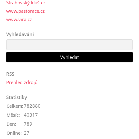
Strahovský klášter
www.pastorace.cz
www.vira.cz
Vyhledávání
RSS
Přehled zdrojů
Statistiky
782880
Celkem:
40317
Měsíc:
789
Den:
27
Online: