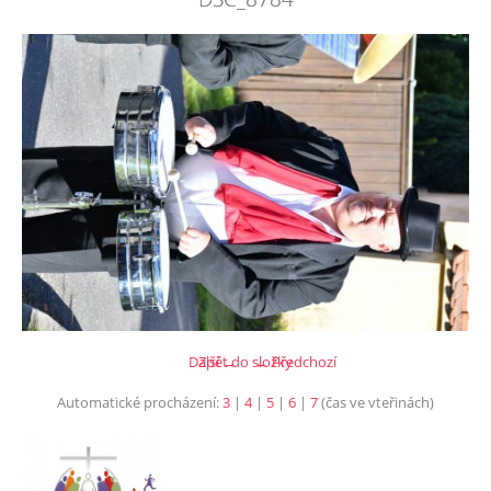
Další →
Zpět do složky
← Předchozí
Automatické procházení:
3
|
4
|
5
|
6
|
7
(čas ve vteřinách)