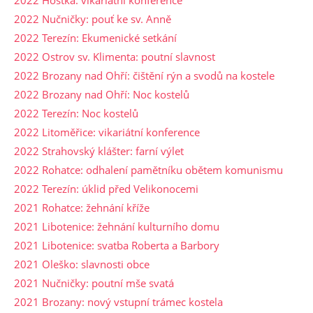
2022 Hoštka: vikariátní konference
2022 Nučničky: pouť ke sv. Anně
2022 Terezín: Ekumenické setkání
2022 Ostrov sv. Klimenta: poutní slavnost
2022 Brozany nad Ohří: čištění rýn a svodů na kostele
2022 Brozany nad Ohří: Noc kostelů
2022 Terezín: Noc kostelů
2022 Litoměřice: vikariátní konference
2022 Strahovský klášter: farní výlet
2022 Rohatce: odhalení pamětníku obětem komunismu
2022 Terezín: úklid před Velikonocemi
2021 Rohatce: žehnání kříže
2021 Libotenice: žehnání kulturního domu
2021 Libotenice: svatba Roberta a Barbory
2021 Oleško: slavnosti obce
2021 Nučničky: poutní mše svatá
2021 Brozany: nový vstupní trámec kostela