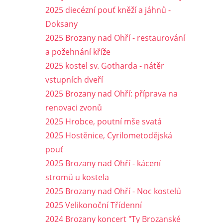
2025 diecézní pouť kněží a jáhnů -
Doksany
2025 Brozany nad Ohří - restaurování
a požehnání kříže
2025 kostel sv. Gotharda - nátěr
vstupních dveří
2025 Brozany nad Ohří: příprava na
renovaci zvonů
2025 Hrobce, poutní mše svatá
2025 Hostěnice, Cyrilometodějská
pouť
2025 Brozany nad Ohří - kácení
stromů u kostela
2025 Brozany nad Ohří - Noc kostelů
2025 Velikonoční Třídenní
2024 Brozany koncert "Ty Brozanské