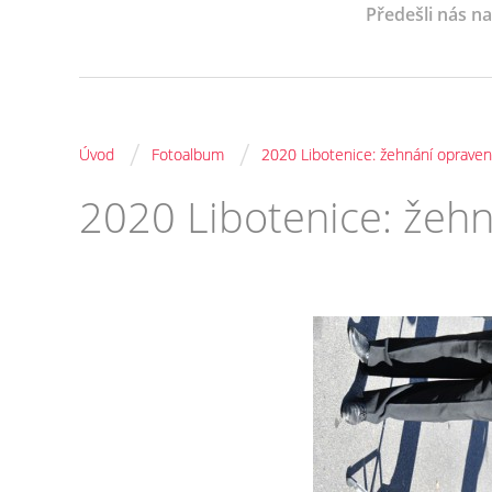
Předešli nás n
/
/
Úvod
Fotoalbum
2020 Libotenice: žehnání opraven
2020 Libotenice: žeh