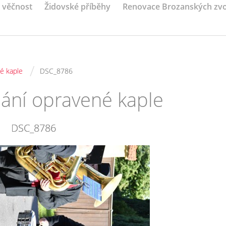
a věčnost
Židovské příběhy
Renovace Brozanských zv
/
é kaple
DSC_8786
nání opravené kaple
DSC_8786