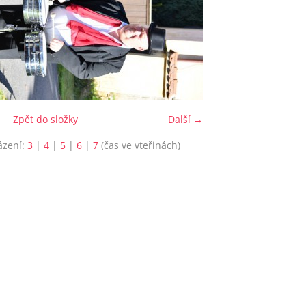
Zpět do složky
Další →
ázení:
3
|
4
|
5
|
6
|
7
(čas ve vteřinách)