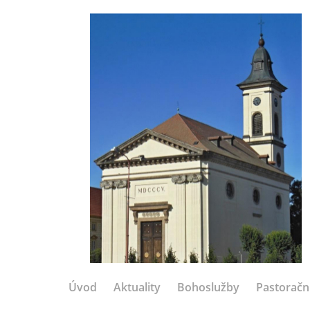
Úvod
Aktuality
Bohoslužby
Pastoračn