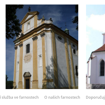
í služba ve farnostech
O našich farnostech
Doporuču