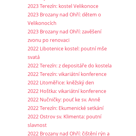
2023 Terezín: kostel Velikonoce
2023 Brozany nad Ohří: dětem o
Velikonocích
2023 Brozany nad Ohří: zavěšení
zvonu po renovaci
2022 Libotenice kostel: poutní mše
svatá
2022 Terezín: z depositáře do kostela
2022 Terezín: vikariátní konference
2022 Litoměřice: kněžský den
2022 Hoštka: vikariátní konference
2022 Nučničky: pouť ke sv. Anně
2022 Terezín: Ekumenické setkání
2022 Ostrov sv. Klimenta: poutní
slavnost
2022 Brozany nad Ohří: čištění rýn a