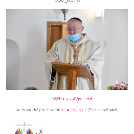
Další →
Zpět do složky
← Předchozí
Automatické procházení:
3
|
4
|
5
|
6
|
7
(čas ve vteřinách)