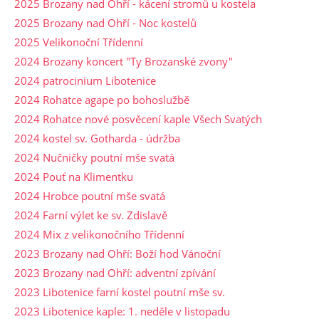
2025 Brozany nad Ohří - kácení stromů u kostela
2025 Brozany nad Ohří - Noc kostelů
2025 Velikonoční Třídenní
2024 Brozany koncert "Ty Brozanské zvony"
2024 patrocinium Libotenice
2024 Rohatce agape po bohoslužbě
2024 Rohatce nové posvěcení kaple Všech Svatých
2024 kostel sv. Gotharda - údržba
2024 Nučničky poutní mše svatá
2024 Pouť na Klimentku
2024 Hrobce poutní mše svatá
2024 Farní výlet ke sv. Zdislavě
2024 Mix z velikonočního Třídenní
2023 Brozany nad Ohří: Boží hod Vánoční
2023 Brozany nad Ohří: adventní zpívání
2023 Libotenice farní kostel poutní mše sv.
2023 Libotenice kaple: 1. neděle v listopadu