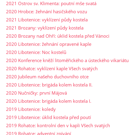
2021 Ostrov sv. Klimenta: poutní mše svatá
2020 Hrobce: žehnání hasičského vozu
2021 Libotenice: vyklízení půdy kostela
2021 Brozany: vyklízení půdy kostela
2020 Brozany nad Ohří: úklid kostela před Vánoci
2020 Libotenice: žehnání opravené kaple
2020 Libotenice: Noc kostelů
2020 Konference kněží litoměřického a ústeckého vikariátu
2020 Rohatce: vyklízení kaple Všech svatých
2020 Jubileum našeho duchovního otce
2020 Libotenice: brigáda kolem kostela II.
2020 Nučničky: první Májová
2020 Libotenice: brigáda kolem kostela I.
2019 Libotenice: koledy
2019 Libotenice: úklid kostela před poutí
2019 Rohatce: kontrolní den v kapli Všech svatých
2019 Rohatce: adventní zpívání