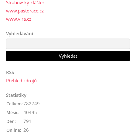
Strahovský klášter
www.pastorace.cz
www.vira.cz
Vyhledávání
RSS
Přehled zdrojů
Statistiky
782749
Celkem:
40495
Měsíc:
791
Den:
26
Online: