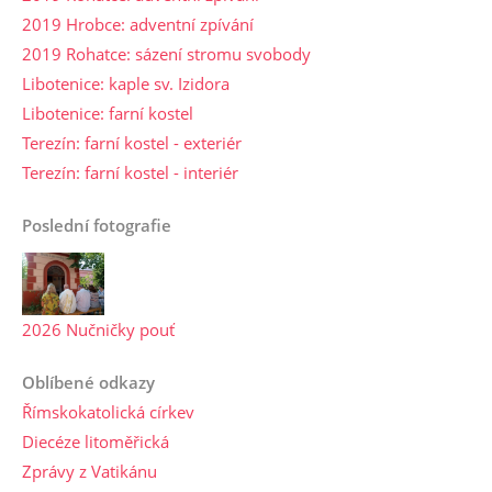
2019 Hrobce: adventní zpívání
2019 Rohatce: sázení stromu svobody
Libotenice: kaple sv. Izidora
Libotenice: farní kostel
Terezín: farní kostel - exteriér
Terezín: farní kostel - interiér
Poslední fotografie
2026 Nučničky pouť
Oblíbené odkazy
Římskokatolická církev
Diecéze litoměřická
Zprávy z Vatikánu