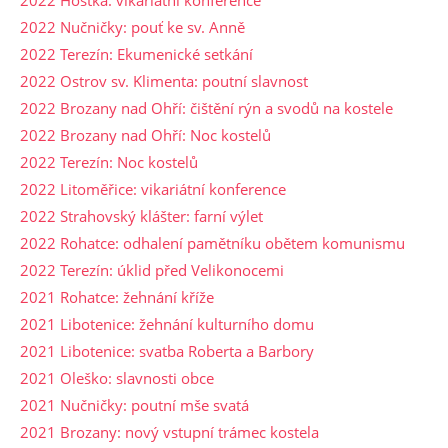
2022 Hoštka: vikariátní konference
2022 Nučničky: pouť ke sv. Anně
2022 Terezín: Ekumenické setkání
2022 Ostrov sv. Klimenta: poutní slavnost
2022 Brozany nad Ohří: čištění rýn a svodů na kostele
2022 Brozany nad Ohří: Noc kostelů
2022 Terezín: Noc kostelů
2022 Litoměřice: vikariátní konference
2022 Strahovský klášter: farní výlet
2022 Rohatce: odhalení pamětníku obětem komunismu
2022 Terezín: úklid před Velikonocemi
2021 Rohatce: žehnání kříže
2021 Libotenice: žehnání kulturního domu
2021 Libotenice: svatba Roberta a Barbory
2021 Oleško: slavnosti obce
2021 Nučničky: poutní mše svatá
2021 Brozany: nový vstupní trámec kostela