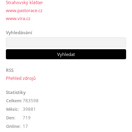
Strahovský klášter
www.pastorace.cz
www.vira.cz
Vyhledávání
RSS
Přehled zdrojů
Statistiky
783598
Celkem:
39881
Měsíc:
719
Den:
17
Online: