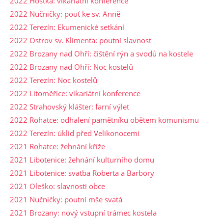
2022 Hoštka: vikariátní konference
2022 Nučničky: pouť ke sv. Anně
2022 Terezín: Ekumenické setkání
2022 Ostrov sv. Klimenta: poutní slavnost
2022 Brozany nad Ohří: čištění rýn a svodů na kostele
2022 Brozany nad Ohří: Noc kostelů
2022 Terezín: Noc kostelů
2022 Litoměřice: vikariátní konference
2022 Strahovský klášter: farní výlet
2022 Rohatce: odhalení pamětníku obětem komunismu
2022 Terezín: úklid před Velikonocemi
2021 Rohatce: žehnání kříže
2021 Libotenice: žehnání kulturního domu
2021 Libotenice: svatba Roberta a Barbory
2021 Oleško: slavnosti obce
2021 Nučničky: poutní mše svatá
2021 Brozany: nový vstupní trámec kostela