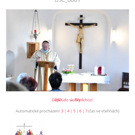
Další →
Zpět do složky
← Předchozí
Automatické procházení:
3
|
4
|
5
|
6
|
7
(čas ve vteřinách)