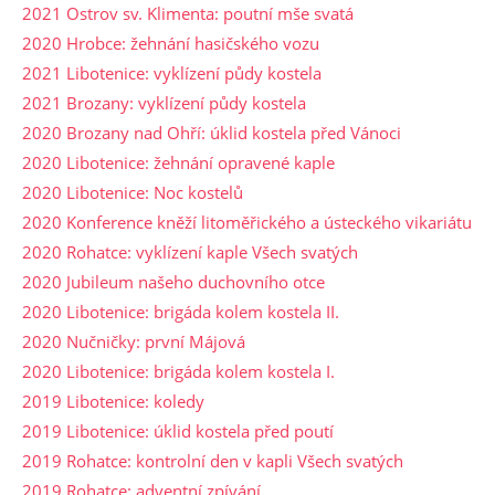
2021 Ostrov sv. Klimenta: poutní mše svatá
2020 Hrobce: žehnání hasičského vozu
2021 Libotenice: vyklízení půdy kostela
2021 Brozany: vyklízení půdy kostela
2020 Brozany nad Ohří: úklid kostela před Vánoci
2020 Libotenice: žehnání opravené kaple
2020 Libotenice: Noc kostelů
2020 Konference kněží litoměřického a ústeckého vikariátu
2020 Rohatce: vyklízení kaple Všech svatých
2020 Jubileum našeho duchovního otce
2020 Libotenice: brigáda kolem kostela II.
2020 Nučničky: první Májová
2020 Libotenice: brigáda kolem kostela I.
2019 Libotenice: koledy
2019 Libotenice: úklid kostela před poutí
2019 Rohatce: kontrolní den v kapli Všech svatých
2019 Rohatce: adventní zpívání