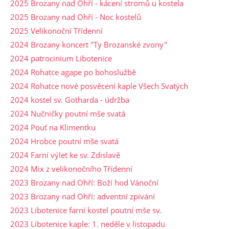
2025 Brozany nad Ohří - kácení stromů u kostela
2025 Brozany nad Ohří - Noc kostelů
2025 Velikonoční Třídenní
2024 Brozany koncert "Ty Brozanské zvony"
2024 patrocinium Libotenice
2024 Rohatce agape po bohoslužbě
2024 Rohatce nové posvěcení kaple Všech Svatých
2024 kostel sv. Gotharda - údržba
2024 Nučničky poutní mše svatá
2024 Pouť na Klimentku
2024 Hrobce poutní mše svatá
2024 Farní výlet ke sv. Zdislavě
2024 Mix z velikonočního Třídenní
2023 Brozany nad Ohří: Boží hod Vánoční
2023 Brozany nad Ohří: adventní zpívání
2023 Libotenice farní kostel poutní mše sv.
2023 Libotenice kaple: 1. neděle v listopadu