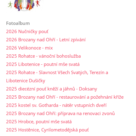
Fotoalbum
2026 Nučničky pouť
2026 Brozany nad Ohří - Letní zpívání
2026 Velikonoce - mix
2025 Rohatce - vánoční bohoslužba
2025 Libotenice - poutní mše svatá
2025 Rohatce - Slavnost Všech Svatých, Terezín a
Libotenice Dušičky
2025 diecézní pouť kněží a jáhnů - Doksany
2025 Brozany nad Ohří - restaurování a požehnání kříže
2025 kostel sv. Gotharda - nátěr vstupních dveří
2025 Brozany nad Ohří: příprava na renovaci zvonů
2025 Hrobce, poutní mše svatá
2025 Hostěnice, Cyrilometodějská pouť