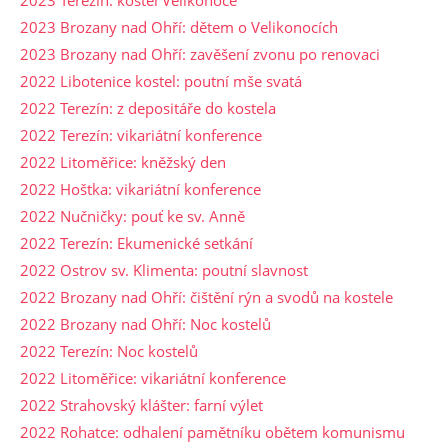
2023 Brozany nad Ohří: dětem o Velikonocích
2023 Brozany nad Ohří: zavěšení zvonu po renovaci
2022 Libotenice kostel: poutní mše svatá
2022 Terezín: z depositáře do kostela
2022 Terezín: vikariátní konference
2022 Litoměřice: kněžský den
2022 Hoštka: vikariátní konference
2022 Nučničky: pouť ke sv. Anně
2022 Terezín: Ekumenické setkání
2022 Ostrov sv. Klimenta: poutní slavnost
2022 Brozany nad Ohří: čištění rýn a svodů na kostele
2022 Brozany nad Ohří: Noc kostelů
2022 Terezín: Noc kostelů
2022 Litoměřice: vikariátní konference
2022 Strahovský klášter: farní výlet
2022 Rohatce: odhalení pamětníku obětem komunismu