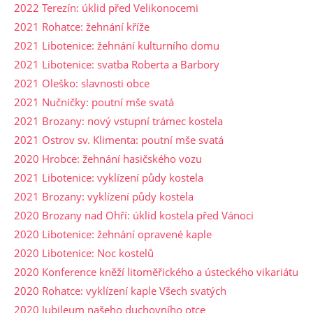
2022 Terezín: úklid před Velikonocemi
2021 Rohatce: žehnání kříže
2021 Libotenice: žehnání kulturního domu
2021 Libotenice: svatba Roberta a Barbory
2021 Oleško: slavnosti obce
2021 Nučničky: poutní mše svatá
2021 Brozany: nový vstupní trámec kostela
2021 Ostrov sv. Klimenta: poutní mše svatá
2020 Hrobce: žehnání hasičského vozu
2021 Libotenice: vyklízení půdy kostela
2021 Brozany: vyklízení půdy kostela
2020 Brozany nad Ohří: úklid kostela před Vánoci
2020 Libotenice: žehnání opravené kaple
2020 Libotenice: Noc kostelů
2020 Konference kněží litoměřického a ústeckého vikariátu
2020 Rohatce: vyklízení kaple Všech svatých
2020 Jubileum našeho duchovního otce