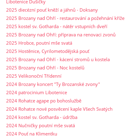
Libotenice Dušičky
2025 diecézní pouť kněží a jáhnů - Doksany
2025 Brozany nad Ohří - restaurování a požehnání kříže
2025 kostel sv. Gotharda - nátěr vstupních dveří
2025 Brozany nad Ohří: příprava na renovaci zvonů
2025 Hrobce, poutní mše svatá
2025 Hostěnice, Cyrilometodějská pouť
2025 Brozany nad Ohří - kácení stromů u kostela
2025 Brozany nad Ohří - Noc kostelů
2025 Velikonoční Třídenní
2024 Brozany koncert "Ty Brozanské zvony"
2024 patrocinium Libotenice
2024 Rohatce agape po bohoslužbě
2024 Rohatce nové posvěcení kaple Všech Svatých
2024 kostel sv. Gotharda - údržba
2024 Nučničky poutní mše svatá
2024 Pouť na Klimentku