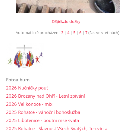
Další →
Zpět do složky
Automatické procházení:
3
|
4
|
5
|
6
|
7
(čas ve vteřinách)
Fotoalbum
2026 Nučničky pouť
2026 Brozany nad Ohří - Letní zpívání
2026 Velikonoce - mix
2025 Rohatce - vánoční bohoslužba
2025 Libotenice - poutní mše svatá
2025 Rohatce - Slavnost Všech Svatých, Terezín a