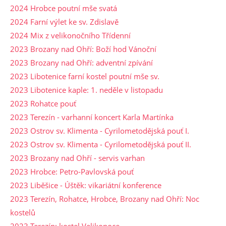
2024 Hrobce poutní mše svatá
2024 Farní výlet ke sv. Zdislavě
2024 Mix z velikonočního Třídenní
2023 Brozany nad Ohří: Boží hod Vánoční
2023 Brozany nad Ohří: adventní zpívání
2023 Libotenice farní kostel poutní mše sv.
2023 Libotenice kaple: 1. neděle v listopadu
2023 Rohatce pouť
2023 Terezín - varhanní koncert Karla Martínka
2023 Ostrov sv. Klimenta - Cyrilometodějská pouť I.
2023 Ostrov sv. Klimenta - Cyrilometodějská pouť II.
2023 Brozany nad Ohří - servis varhan
2023 Hrobce: Petro-Pavlovská pouť
2023 Liběšice - Úštěk: vikariátní konference
2023 Terezín, Rohatce, Hrobce, Brozany nad Ohří: Noc
kostelů
2023 Terezín: kostel Velikonoce