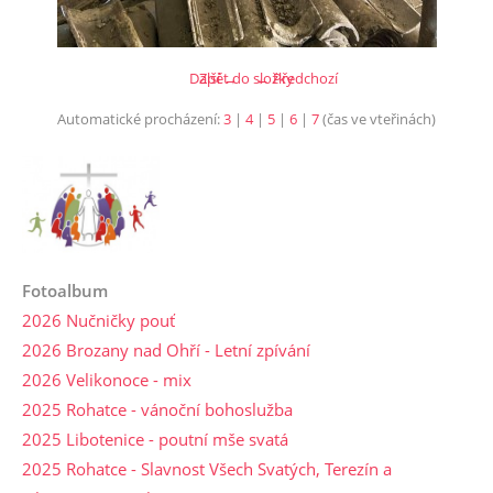
Další →
Zpět do složky
← Předchozí
Automatické procházení:
3
|
4
|
5
|
6
|
7
(čas ve vteřinách)
Fotoalbum
2026 Nučničky pouť
2026 Brozany nad Ohří - Letní zpívání
2026 Velikonoce - mix
2025 Rohatce - vánoční bohoslužba
2025 Libotenice - poutní mše svatá
2025 Rohatce - Slavnost Všech Svatých, Terezín a