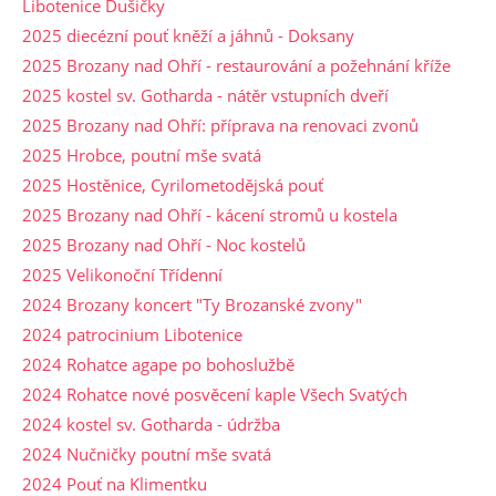
Libotenice Dušičky
2025 diecézní pouť kněží a jáhnů - Doksany
2025 Brozany nad Ohří - restaurování a požehnání kříže
2025 kostel sv. Gotharda - nátěr vstupních dveří
2025 Brozany nad Ohří: příprava na renovaci zvonů
2025 Hrobce, poutní mše svatá
2025 Hostěnice, Cyrilometodějská pouť
2025 Brozany nad Ohří - kácení stromů u kostela
2025 Brozany nad Ohří - Noc kostelů
2025 Velikonoční Třídenní
2024 Brozany koncert "Ty Brozanské zvony"
2024 patrocinium Libotenice
2024 Rohatce agape po bohoslužbě
2024 Rohatce nové posvěcení kaple Všech Svatých
2024 kostel sv. Gotharda - údržba
2024 Nučničky poutní mše svatá
2024 Pouť na Klimentku