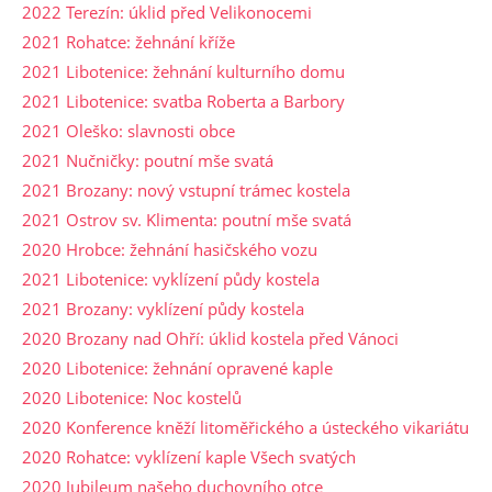
2022 Terezín: úklid před Velikonocemi
2021 Rohatce: žehnání kříže
2021 Libotenice: žehnání kulturního domu
2021 Libotenice: svatba Roberta a Barbory
2021 Oleško: slavnosti obce
2021 Nučničky: poutní mše svatá
2021 Brozany: nový vstupní trámec kostela
2021 Ostrov sv. Klimenta: poutní mše svatá
2020 Hrobce: žehnání hasičského vozu
2021 Libotenice: vyklízení půdy kostela
2021 Brozany: vyklízení půdy kostela
2020 Brozany nad Ohří: úklid kostela před Vánoci
2020 Libotenice: žehnání opravené kaple
2020 Libotenice: Noc kostelů
2020 Konference kněží litoměřického a ústeckého vikariátu
2020 Rohatce: vyklízení kaple Všech svatých
2020 Jubileum našeho duchovního otce