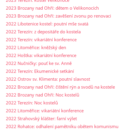
2023 Brozany nad Ohří: dětem o Velikonocích
2023 Brozany nad Ohří: zavěšení zvonu po renovaci
2022 Libotenice kostel: poutní mše svatá
2022 Terezín: z depositáře do kostela
2022 Terezín: vikariátní konference
2022 Litoměřice: kněžský den
2022 Hoštka: vikariátní konference
2022 Nučničky: pouť ke sv. Anně
2022 Terezín: Ekumenické setkání
2022 Ostrov sv. Klimenta: poutní slavnost
2022 Brozany nad Ohří: čištění rýn a svodů na kostele
2022 Brozany nad Ohří: Noc kostelů
2022 Terezín: Noc kostelů
2022 Litoměřice: vikariátní konference
2022 Strahovský klášter: farní výlet
2022 Rohatce: odhalení pamětníku obětem komunismu