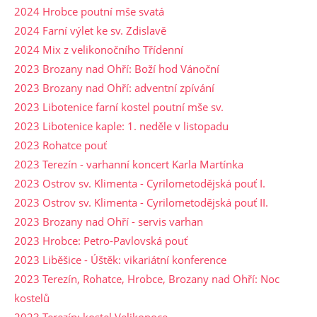
2024 Hrobce poutní mše svatá
2024 Farní výlet ke sv. Zdislavě
2024 Mix z velikonočního Třídenní
2023 Brozany nad Ohří: Boží hod Vánoční
2023 Brozany nad Ohří: adventní zpívání
2023 Libotenice farní kostel poutní mše sv.
2023 Libotenice kaple: 1. neděle v listopadu
2023 Rohatce pouť
2023 Terezín - varhanní koncert Karla Martínka
2023 Ostrov sv. Klimenta - Cyrilometodějská pouť I.
2023 Ostrov sv. Klimenta - Cyrilometodějská pouť II.
2023 Brozany nad Ohří - servis varhan
2023 Hrobce: Petro-Pavlovská pouť
2023 Liběšice - Úštěk: vikariátní konference
2023 Terezín, Rohatce, Hrobce, Brozany nad Ohří: Noc
kostelů
2023 Terezín: kostel Velikonoce