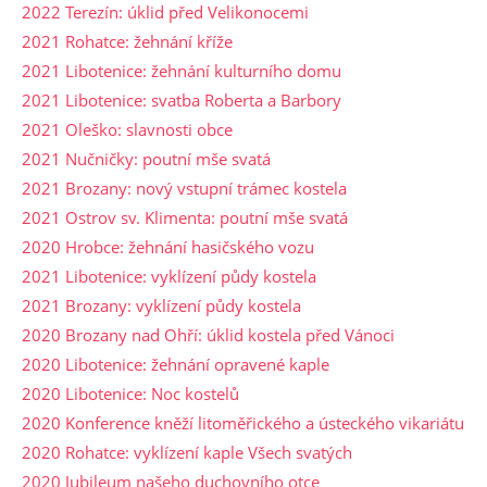
2022 Terezín: úklid před Velikonocemi
2021 Rohatce: žehnání kříže
2021 Libotenice: žehnání kulturního domu
2021 Libotenice: svatba Roberta a Barbory
2021 Oleško: slavnosti obce
2021 Nučničky: poutní mše svatá
2021 Brozany: nový vstupní trámec kostela
2021 Ostrov sv. Klimenta: poutní mše svatá
2020 Hrobce: žehnání hasičského vozu
2021 Libotenice: vyklízení půdy kostela
2021 Brozany: vyklízení půdy kostela
2020 Brozany nad Ohří: úklid kostela před Vánoci
2020 Libotenice: žehnání opravené kaple
2020 Libotenice: Noc kostelů
2020 Konference kněží litoměřického a ústeckého vikariátu
2020 Rohatce: vyklízení kaple Všech svatých
2020 Jubileum našeho duchovního otce