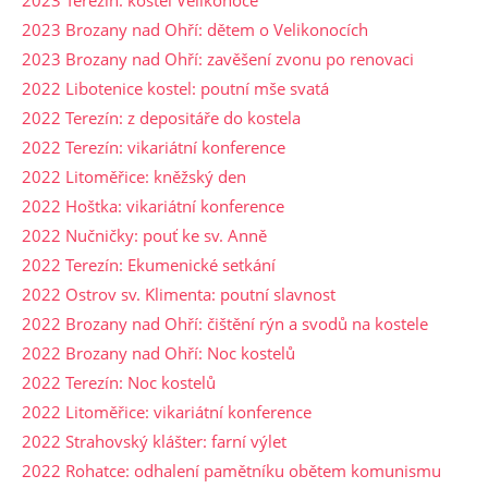
2023 Brozany nad Ohří: dětem o Velikonocích
2023 Brozany nad Ohří: zavěšení zvonu po renovaci
2022 Libotenice kostel: poutní mše svatá
2022 Terezín: z depositáře do kostela
2022 Terezín: vikariátní konference
2022 Litoměřice: kněžský den
2022 Hoštka: vikariátní konference
2022 Nučničky: pouť ke sv. Anně
2022 Terezín: Ekumenické setkání
2022 Ostrov sv. Klimenta: poutní slavnost
2022 Brozany nad Ohří: čištění rýn a svodů na kostele
2022 Brozany nad Ohří: Noc kostelů
2022 Terezín: Noc kostelů
2022 Litoměřice: vikariátní konference
2022 Strahovský klášter: farní výlet
2022 Rohatce: odhalení pamětníku obětem komunismu