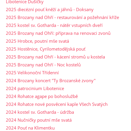
Libotenice Dušičky
2025 diecézní pouť kněží a jáhnů - Doksany
2025 Brozany nad Ohří - restaurování a požehnání kříže
2025 kostel sv. Gotharda - nátěr vstupních dveří
2025 Brozany nad Ohří: příprava na renovaci zvonů
2025 Hrobce, poutní mše svatá
2025 Hostěnice, Cyrilometodějská pouť
2025 Brozany nad Ohří - kácení stromů u kostela
2025 Brozany nad Ohří - Noc kostelů
2025 Velikonoční Třídenní
2024 Brozany koncert "Ty Brozanské zvony"
2024 patrocinium Libotenice
2024 Rohatce agape po bohoslužbě
2024 Rohatce nové posvěcení kaple Všech Svatých
2024 kostel sv. Gotharda - údržba
2024 Nučničky poutní mše svatá
2024 Pouť na Klimentku