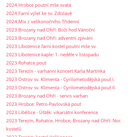
2024 Hrobce poutní mše svatá
2024 Farní výlet ke sv. Zdislavě
2024 Mix z velikonočního Třídenní
2023 Brozany nad Ohří: Boží hod Vánoční
2023 Brozany nad Ohří: adventní zpívání
2023 Libotenice farní kostel poutní mše sv.
2023 Libotenice kaple: 1. neděle v listopadu
2023 Rohatce pouť
2023 Terezín - varhanní koncert Karla Martínka
2023 Ostrov sv. Klimenta - Cyrilometodějská pouť I.
2023 Ostrov sv. Klimenta - Cyrilometodějská pouť II.
2023 Brozany nad Ohří - servis varhan
2023 Hrobce: Petro-Pavlovská pouť
2023 Liběšice - Úštěk: vikariátní konference
2023 Terezín, Rohatce, Hrobce, Brozany nad Ohří: Noc
kostelů
2023 Terezín: kostel Velikonoce