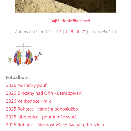
Další →
Zpět do složky
← Předchozí
Automatické procházení:
3
|
4
|
5
|
6
|
7
(čas ve vteřinách)
Fotoalbum
2026 Nučničky pouť
2026 Brozany nad Ohří - Letní zpívání
2026 Velikonoce - mix
2025 Rohatce - vánoční bohoslužba
2025 Libotenice - poutní mše svatá
2025 Rohatce - Slavnost Všech Svatých, Terezín a