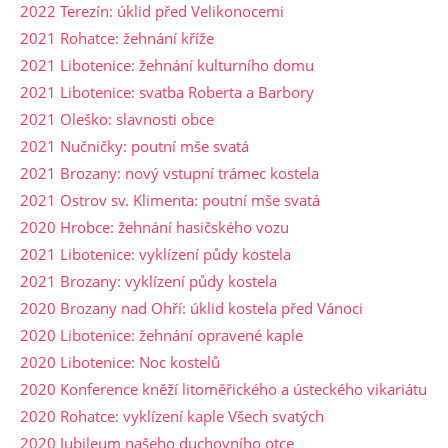
2022 Terezín: úklid před Velikonocemi
2021 Rohatce: žehnání kříže
2021 Libotenice: žehnání kulturního domu
2021 Libotenice: svatba Roberta a Barbory
2021 Oleško: slavnosti obce
2021 Nučničky: poutní mše svatá
2021 Brozany: nový vstupní trámec kostela
2021 Ostrov sv. Klimenta: poutní mše svatá
2020 Hrobce: žehnání hasičského vozu
2021 Libotenice: vyklízení půdy kostela
2021 Brozany: vyklízení půdy kostela
2020 Brozany nad Ohří: úklid kostela před Vánoci
2020 Libotenice: žehnání opravené kaple
2020 Libotenice: Noc kostelů
2020 Konference kněží litoměřického a ústeckého vikariátu
2020 Rohatce: vyklízení kaple Všech svatých
2020 Jubileum našeho duchovního otce