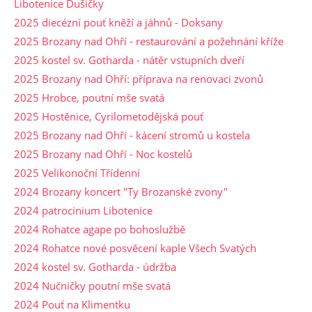
Libotenice Dušičky
2025 diecézní pouť kněží a jáhnů - Doksany
2025 Brozany nad Ohří - restaurování a požehnání kříže
2025 kostel sv. Gotharda - nátěr vstupních dveří
2025 Brozany nad Ohří: příprava na renovaci zvonů
2025 Hrobce, poutní mše svatá
2025 Hostěnice, Cyrilometodějská pouť
2025 Brozany nad Ohří - kácení stromů u kostela
2025 Brozany nad Ohří - Noc kostelů
2025 Velikonoční Třídenní
2024 Brozany koncert "Ty Brozanské zvony"
2024 patrocinium Libotenice
2024 Rohatce agape po bohoslužbě
2024 Rohatce nové posvěcení kaple Všech Svatých
2024 kostel sv. Gotharda - údržba
2024 Nučničky poutní mše svatá
2024 Pouť na Klimentku