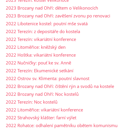
2023 Brozany nad Ohří: dětem o Velikonocích
2023 Brozany nad Ohří: zavěšení zvonu po renovaci
2022 Libotenice kostel: poutní mše svatá
2022 Terezín: z depositáře do kostela
2022 Terezín: vikariátní konference
2022 Litoměřice: kněžský den
2022 Hoštka: vikariátní konference
2022 Nučničky: pouť ke sv. Anně
2022 Terezín: Ekumenické setkání
2022 Ostrov sv. Klimenta: poutní slavnost
2022 Brozany nad Ohří: čištění rýn a svodů na kostele
2022 Brozany nad Ohří: Noc kostelů
2022 Terezín: Noc kostelů
2022 Litoměřice: vikariátní konference
2022 Strahovský klášter: farní výlet
2022 Rohatce: odhalení pamětníku obětem komunismu