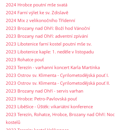
2024 Hrobce poutní mše svatá
2024 Farní výlet ke sv. Zdislavě
2024 Mix z velikonočního Třídenní
2023 Brozany nad Ohří: Boží hod Vánoční
2023 Brozany nad Ohří: adventní zpívání
2023 Libotenice farní kostel poutní mše sv.
2023 Libotenice kaple: 1. neděle v listopadu
2023 Rohatce pouť
2023 Terezín - varhanní koncert Karla Martínka
2023 Ostrov sv. Klimenta - Cyrilometodějská pouť I.
2023 Ostrov sv. Klimenta - Cyrilometodějská pouť II.
2023 Brozany nad Ohří - servis varhan
2023 Hrobce: Petro-Pavlovská pouť
2023 Liběšice - Úštěk: vikariátní konference
2023 Terezín, Rohatce, Hrobce, Brozany nad Ohří: Noc
kostelů
2023 Terezín: kostel Velikonoce