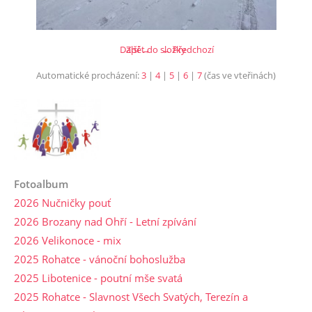
Další →
Zpět do složky
← Předchozí
Automatické procházení:
3
|
4
|
5
|
6
|
7
(čas ve vteřinách)
Fotoalbum
2026 Nučničky pouť
2026 Brozany nad Ohří - Letní zpívání
2026 Velikonoce - mix
2025 Rohatce - vánoční bohoslužba
2025 Libotenice - poutní mše svatá
2025 Rohatce - Slavnost Všech Svatých, Terezín a