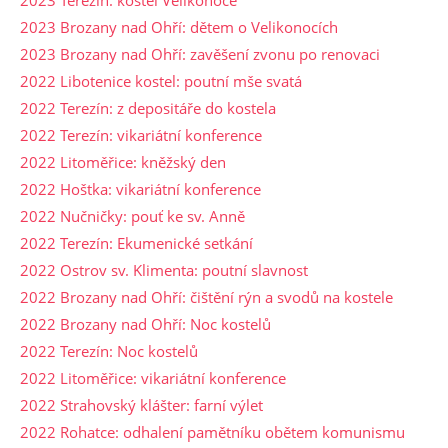
2023 Brozany nad Ohří: dětem o Velikonocích
2023 Brozany nad Ohří: zavěšení zvonu po renovaci
2022 Libotenice kostel: poutní mše svatá
2022 Terezín: z depositáře do kostela
2022 Terezín: vikariátní konference
2022 Litoměřice: kněžský den
2022 Hoštka: vikariátní konference
2022 Nučničky: pouť ke sv. Anně
2022 Terezín: Ekumenické setkání
2022 Ostrov sv. Klimenta: poutní slavnost
2022 Brozany nad Ohří: čištění rýn a svodů na kostele
2022 Brozany nad Ohří: Noc kostelů
2022 Terezín: Noc kostelů
2022 Litoměřice: vikariátní konference
2022 Strahovský klášter: farní výlet
2022 Rohatce: odhalení pamětníku obětem komunismu