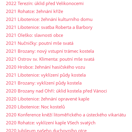
2022 Terezín: úklid před Velikonocemi
2021 Rohatce: žehnání kříže
2021 Libotenice: žehnání kulturního domu
2021 Libotenice: svatba Roberta a Barbory
2021 Oleško: slavnosti obce
2021 Nučničky: poutní mše svatá
2021 Brozany: nový vstupní trámec kostela
2021 Ostrov sv. Klimenta: poutní mše svatá
2020 Hrobce: žehnání hasičského vozu
2021 Libotenice: vyklízení půdy kostela
2021 Brozany: vyklízení půdy kostela
2020 Brozany nad Ohří: úklid kostela před Vánoci
2020 Libotenice: žehnání opravené kaple
2020 Libotenice: Noc kostelů
2020 Konference kněží litoměřického a ústeckého vikariátu
2020 Rohatce: vyklízení kaple Všech svatých
2020 Jubileum našeho duchovního otce