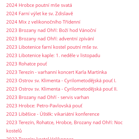
2024 Hrobce poutní mše svatá
2024 Farní výlet ke sv. Zdislavě
2024 Mix z velikonočního Třídenní
2023 Brozany nad Ohří: Boží hod Vánoční
2023 Brozany nad Ohří: adventní zpívání
2023 Libotenice farní kostel poutní mše sv.
2023 Libotenice kaple: 1. neděle v listopadu
2023 Rohatce pouť
2023 Terezín - varhanní koncert Karla Martínka
2023 Ostrov sv. Klimenta - Cyrilometodějská pouť I.
2023 Ostrov sv. Klimenta - Cyrilometodějská pouť II.
2023 Brozany nad Ohří - servis varhan
2023 Hrobce: Petro-Pavlovská pouť
2023 Liběšice - Úštěk: vikariátní konference
2023 Terezín, Rohatce, Hrobce, Brozany nad Ohří: Noc
kostelů
2023 Terezín: kostel Velikonoce