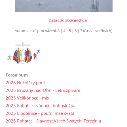
Další →
Zpět do složky
← Předchozí
Automatické procházení:
3
|
4
|
5
|
6
|
7
(čas ve vteřinách)
Fotoalbum
2026 Nučničky pouť
2026 Brozany nad Ohří - Letní zpívání
2026 Velikonoce - mix
2025 Rohatce - vánoční bohoslužba
2025 Libotenice - poutní mše svatá
2025 Rohatce - Slavnost Všech Svatých, Terezín a