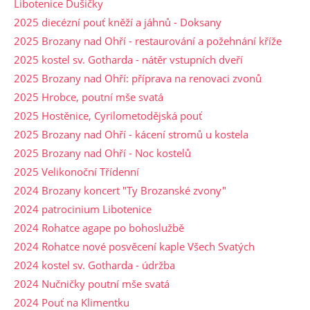
Libotenice Dušičky
2025 diecézní pouť kněží a jáhnů - Doksany
2025 Brozany nad Ohří - restaurování a požehnání kříže
2025 kostel sv. Gotharda - nátěr vstupních dveří
2025 Brozany nad Ohří: příprava na renovaci zvonů
2025 Hrobce, poutní mše svatá
2025 Hostěnice, Cyrilometodějská pouť
2025 Brozany nad Ohří - kácení stromů u kostela
2025 Brozany nad Ohří - Noc kostelů
2025 Velikonoční Třídenní
2024 Brozany koncert "Ty Brozanské zvony"
2024 patrocinium Libotenice
2024 Rohatce agape po bohoslužbě
2024 Rohatce nové posvěcení kaple Všech Svatých
2024 kostel sv. Gotharda - údržba
2024 Nučničky poutní mše svatá
2024 Pouť na Klimentku