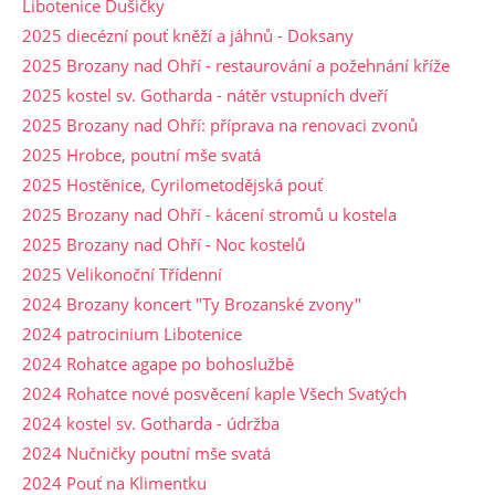
Libotenice Dušičky
2025 diecézní pouť kněží a jáhnů - Doksany
2025 Brozany nad Ohří - restaurování a požehnání kříže
2025 kostel sv. Gotharda - nátěr vstupních dveří
2025 Brozany nad Ohří: příprava na renovaci zvonů
2025 Hrobce, poutní mše svatá
2025 Hostěnice, Cyrilometodějská pouť
2025 Brozany nad Ohří - kácení stromů u kostela
2025 Brozany nad Ohří - Noc kostelů
2025 Velikonoční Třídenní
2024 Brozany koncert "Ty Brozanské zvony"
2024 patrocinium Libotenice
2024 Rohatce agape po bohoslužbě
2024 Rohatce nové posvěcení kaple Všech Svatých
2024 kostel sv. Gotharda - údržba
2024 Nučničky poutní mše svatá
2024 Pouť na Klimentku