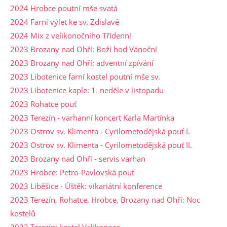
2024 Hrobce poutní mše svatá
2024 Farní výlet ke sv. Zdislavě
2024 Mix z velikonočního Třídenní
2023 Brozany nad Ohří: Boží hod Vánoční
2023 Brozany nad Ohří: adventní zpívání
2023 Libotenice farní kostel poutní mše sv.
2023 Libotenice kaple: 1. neděle v listopadu
2023 Rohatce pouť
2023 Terezín - varhanní koncert Karla Martínka
2023 Ostrov sv. Klimenta - Cyrilometodějská pouť I.
2023 Ostrov sv. Klimenta - Cyrilometodějská pouť II.
2023 Brozany nad Ohří - servis varhan
2023 Hrobce: Petro-Pavlovská pouť
2023 Liběšice - Úštěk: vikariátní konference
2023 Terezín, Rohatce, Hrobce, Brozany nad Ohří: Noc
kostelů
2023 Terezín: kostel Velikonoce