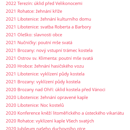
2022 Terezín: úklid před Velikonocemi
2021 Rohatce: žehnání kříže
2021 Libotenice: žehnání kulturního domu
2021 Libotenice: svatba Roberta a Barbory
2021 Oleško: slavnosti obce
2021 Nučničky: poutní mše svatá
2021 Brozany: nový vstupní trámec kostela
2021 Ostrov sv. Klimenta: poutní mše svatá
2020 Hrobce: žehnání hasičského vozu
2021 Libotenice: vyklízení půdy kostela
2021 Brozany: vyklízení půdy kostela
2020 Brozany nad Ohří: úklid kostela před Vánoci
2020 Libotenice: žehnání opravené kaple
2020 Libotenice: Noc kostelů
2020 Konference kněží litoměřického a ústeckého vikariátu
2020 Rohatce: vyklízení kaple Všech svatých
2020 Jubileum našeho duchovního otce