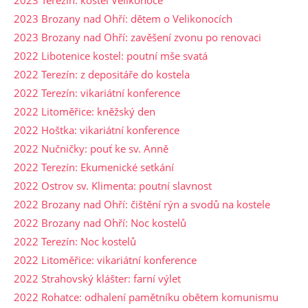
2023 Brozany nad Ohří: dětem o Velikonocích
2023 Brozany nad Ohří: zavěšení zvonu po renovaci
2022 Libotenice kostel: poutní mše svatá
2022 Terezín: z depositáře do kostela
2022 Terezín: vikariátní konference
2022 Litoměřice: kněžský den
2022 Hoštka: vikariátní konference
2022 Nučničky: pouť ke sv. Anně
2022 Terezín: Ekumenické setkání
2022 Ostrov sv. Klimenta: poutní slavnost
2022 Brozany nad Ohří: čištění rýn a svodů na kostele
2022 Brozany nad Ohří: Noc kostelů
2022 Terezín: Noc kostelů
2022 Litoměřice: vikariátní konference
2022 Strahovský klášter: farní výlet
2022 Rohatce: odhalení pamětníku obětem komunismu