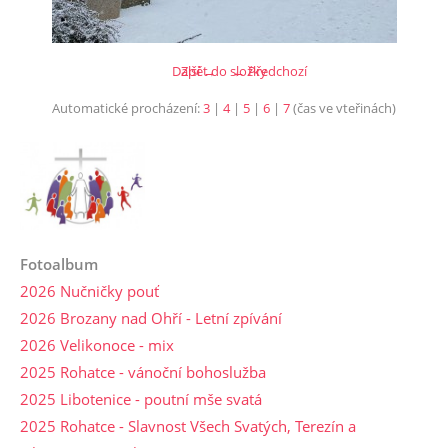
Další →
Zpět do složky
← Předchozí
Automatické procházení:
3
|
4
|
5
|
6
|
7
(čas ve vteřinách)
Fotoalbum
2026 Nučničky pouť
2026 Brozany nad Ohří - Letní zpívání
2026 Velikonoce - mix
2025 Rohatce - vánoční bohoslužba
2025 Libotenice - poutní mše svatá
2025 Rohatce - Slavnost Všech Svatých, Terezín a