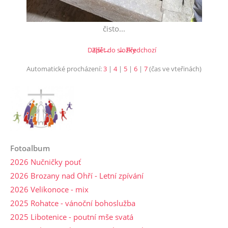
čisto...
Další →
Zpět do složky
← Předchozí
Automatické procházení:
3
|
4
|
5
|
6
|
7
(čas ve vteřinách)
Fotoalbum
2026 Nučničky pouť
2026 Brozany nad Ohří - Letní zpívání
2026 Velikonoce - mix
2025 Rohatce - vánoční bohoslužba
2025 Libotenice - poutní mše svatá