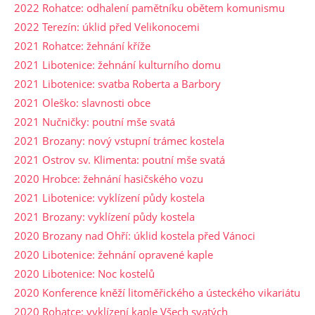
2022 Rohatce: odhalení pamětníku obětem komunismu
2022 Terezín: úklid před Velikonocemi
2021 Rohatce: žehnání kříže
2021 Libotenice: žehnání kulturního domu
2021 Libotenice: svatba Roberta a Barbory
2021 Oleško: slavnosti obce
2021 Nučničky: poutní mše svatá
2021 Brozany: nový vstupní trámec kostela
2021 Ostrov sv. Klimenta: poutní mše svatá
2020 Hrobce: žehnání hasičského vozu
2021 Libotenice: vyklízení půdy kostela
2021 Brozany: vyklízení půdy kostela
2020 Brozany nad Ohří: úklid kostela před Vánoci
2020 Libotenice: žehnání opravené kaple
2020 Libotenice: Noc kostelů
2020 Konference kněží litoměřického a ústeckého vikariátu
2020 Rohatce: vyklízení kaple Všech svatých