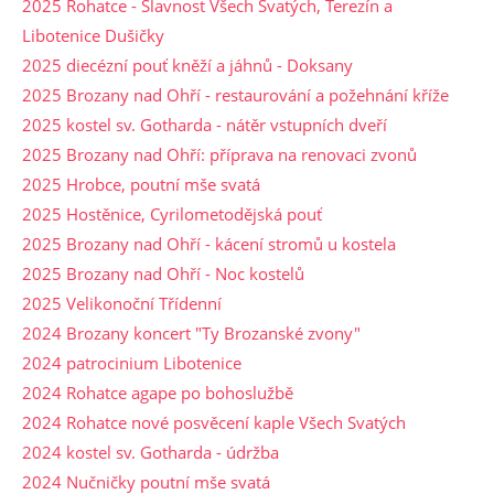
2025 Rohatce - Slavnost Všech Svatých, Terezín a
Libotenice Dušičky
2025 diecézní pouť kněží a jáhnů - Doksany
2025 Brozany nad Ohří - restaurování a požehnání kříže
2025 kostel sv. Gotharda - nátěr vstupních dveří
2025 Brozany nad Ohří: příprava na renovaci zvonů
2025 Hrobce, poutní mše svatá
2025 Hostěnice, Cyrilometodějská pouť
2025 Brozany nad Ohří - kácení stromů u kostela
2025 Brozany nad Ohří - Noc kostelů
2025 Velikonoční Třídenní
2024 Brozany koncert "Ty Brozanské zvony"
2024 patrocinium Libotenice
2024 Rohatce agape po bohoslužbě
2024 Rohatce nové posvěcení kaple Všech Svatých
2024 kostel sv. Gotharda - údržba
2024 Nučničky poutní mše svatá