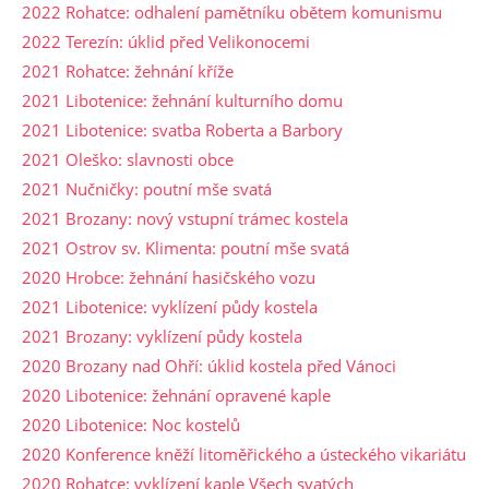
2022 Rohatce: odhalení pamětníku obětem komunismu
2022 Terezín: úklid před Velikonocemi
2021 Rohatce: žehnání kříže
2021 Libotenice: žehnání kulturního domu
2021 Libotenice: svatba Roberta a Barbory
2021 Oleško: slavnosti obce
2021 Nučničky: poutní mše svatá
2021 Brozany: nový vstupní trámec kostela
2021 Ostrov sv. Klimenta: poutní mše svatá
2020 Hrobce: žehnání hasičského vozu
2021 Libotenice: vyklízení půdy kostela
2021 Brozany: vyklízení půdy kostela
2020 Brozany nad Ohří: úklid kostela před Vánoci
2020 Libotenice: žehnání opravené kaple
2020 Libotenice: Noc kostelů
2020 Konference kněží litoměřického a ústeckého vikariátu
2020 Rohatce: vyklízení kaple Všech svatých