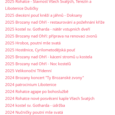
2025 Rohatce - Slavnost Všech Svatých, Terezín a
Libotenice Dušičky
2025 diecézní pouť kněží a jáhnů - Doksany
2025 Brozany nad Ohří - restaurování a požehnání kříže
2025 kostel sv. Gotharda - nátěr vstupních dveří
2025 Brozany nad Ohří: příprava na renovaci zvonů
2025 Hrobce, poutní mše svatá
2025 Hostěnice, Cyrilometodějská pouť
2025 Brozany nad Ohří - kácení stromů u kostela
2025 Brozany nad Ohří - Noc kostelů
2025 Velikonoční Třídenní
2024 Brozany koncert "Ty Brozanské zvony"
2024 patrocinium Libotenice
2024 Rohatce agape po bohoslužbě
2024 Rohatce nové posvěcení kaple Všech Svatých
2024 kostel sv. Gotharda - údržba
2024 Nučničky poutní mše svatá