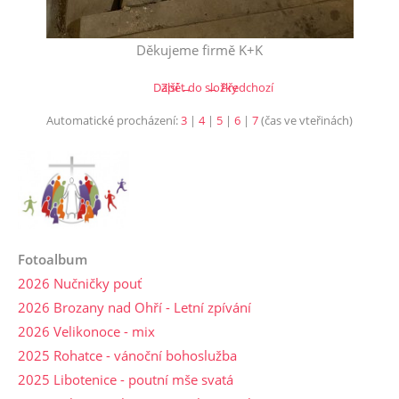
Děkujeme firmě K+K
Další →
Zpět do složky
← Předchozí
Automatické procházení:
3
|
4
|
5
|
6
|
7
(čas ve vteřinách)
Fotoalbum
2026 Nučničky pouť
2026 Brozany nad Ohří - Letní zpívání
2026 Velikonoce - mix
2025 Rohatce - vánoční bohoslužba
2025 Libotenice - poutní mše svatá