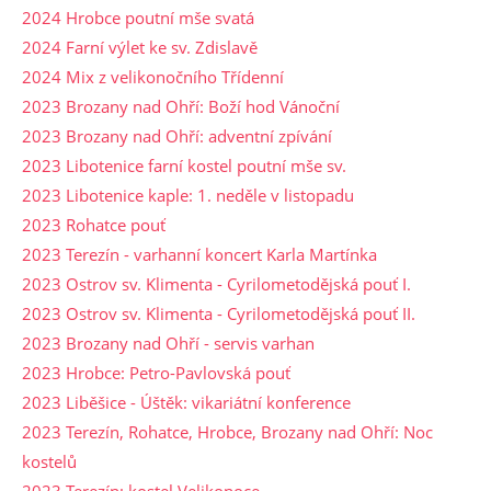
2024 Hrobce poutní mše svatá
2024 Farní výlet ke sv. Zdislavě
2024 Mix z velikonočního Třídenní
2023 Brozany nad Ohří: Boží hod Vánoční
2023 Brozany nad Ohří: adventní zpívání
2023 Libotenice farní kostel poutní mše sv.
2023 Libotenice kaple: 1. neděle v listopadu
2023 Rohatce pouť
2023 Terezín - varhanní koncert Karla Martínka
2023 Ostrov sv. Klimenta - Cyrilometodějská pouť I.
2023 Ostrov sv. Klimenta - Cyrilometodějská pouť II.
2023 Brozany nad Ohří - servis varhan
2023 Hrobce: Petro-Pavlovská pouť
2023 Liběšice - Úštěk: vikariátní konference
2023 Terezín, Rohatce, Hrobce, Brozany nad Ohří: Noc
kostelů
2023 Terezín: kostel Velikonoce