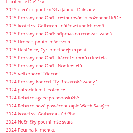
Libotenice Dušičky
2025 diecézní pouť kněží a jáhnů - Doksany
2025 Brozany nad Ohří - restaurování a požehnání kříže
2025 kostel sv. Gotharda - nátěr vstupních dveří
2025 Brozany nad Ohří: příprava na renovaci zvonů
2025 Hrobce, poutní mše svatá
2025 Hostěnice, Cyrilometodějská pouť
2025 Brozany nad Ohří - kácení stromů u kostela
2025 Brozany nad Ohří - Noc kostelů
2025 Velikonoční Třídenní
2024 Brozany koncert "Ty Brozanské zvony"
2024 patrocinium Libotenice
2024 Rohatce agape po bohoslužbě
2024 Rohatce nové posvěcení kaple Všech Svatých
2024 kostel sv. Gotharda - údržba
2024 Nučničky poutní mše svatá
2024 Pouť na Klimentku