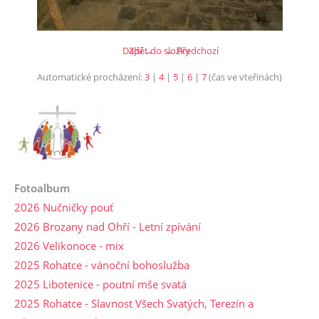
Další →
Zpět do složky
← Předchozí
Automatické procházení:
3
|
4
|
5
|
6
|
7
(čas ve vteřinách)
Fotoalbum
2026 Nučničky pouť
2026 Brozany nad Ohří - Letní zpívání
2026 Velikonoce - mix
2025 Rohatce - vánoční bohoslužba
2025 Libotenice - poutní mše svatá
2025 Rohatce - Slavnost Všech Svatých, Terezín a