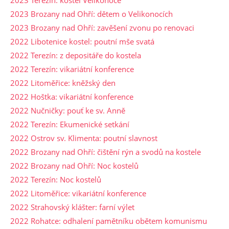
2023 Brozany nad Ohří: dětem o Velikonocích
2023 Brozany nad Ohří: zavěšení zvonu po renovaci
2022 Libotenice kostel: poutní mše svatá
2022 Terezín: z depositáře do kostela
2022 Terezín: vikariátní konference
2022 Litoměřice: kněžský den
2022 Hoštka: vikariátní konference
2022 Nučničky: pouť ke sv. Anně
2022 Terezín: Ekumenické setkání
2022 Ostrov sv. Klimenta: poutní slavnost
2022 Brozany nad Ohří: čištění rýn a svodů na kostele
2022 Brozany nad Ohří: Noc kostelů
2022 Terezín: Noc kostelů
2022 Litoměřice: vikariátní konference
2022 Strahovský klášter: farní výlet
2022 Rohatce: odhalení pamětníku obětem komunismu