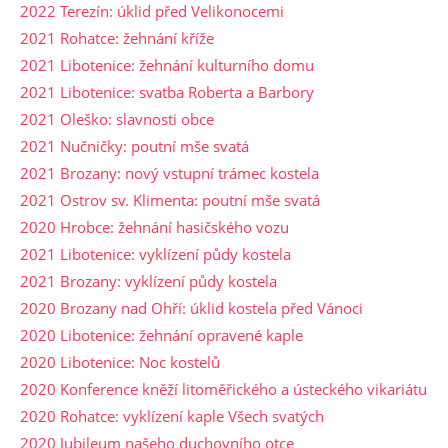
2022 Terezín: úklid před Velikonocemi
2021 Rohatce: žehnání kříže
2021 Libotenice: žehnání kulturního domu
2021 Libotenice: svatba Roberta a Barbory
2021 Oleško: slavnosti obce
2021 Nučničky: poutní mše svatá
2021 Brozany: nový vstupní trámec kostela
2021 Ostrov sv. Klimenta: poutní mše svatá
2020 Hrobce: žehnání hasičského vozu
2021 Libotenice: vyklízení půdy kostela
2021 Brozany: vyklízení půdy kostela
2020 Brozany nad Ohří: úklid kostela před Vánoci
2020 Libotenice: žehnání opravené kaple
2020 Libotenice: Noc kostelů
2020 Konference kněží litoměřického a ústeckého vikariátu
2020 Rohatce: vyklízení kaple Všech svatých
2020 Jubileum našeho duchovního otce