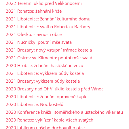
2022 Terezín: úklid před Velikonocemi
2021 Rohatce: žehnání kříže
2021 Libotenice: žehnání kulturního domu
2021 Libotenice: svatba Roberta a Barbory
2021 Oleško: slavnosti obce
2021 Nučničky: poutní mše svatá
2021 Brozany: nový vstupní trámec kostela
2021 Ostrov sv. Klimenta: poutní mše svatá
2020 Hrobce: žehnání hasičského vozu
2021 Libotenice: vyklízení půdy kostela
2021 Brozany: vyklízení půdy kostela
2020 Brozany nad Ohří: úklid kostela před Vánoci
2020 Libotenice: žehnání opravené kaple
2020 Libotenice: Noc kostelů
2020 Konference kněží litoměřického a ústeckého vikariátu
2020 Rohatce: vyklízení kaple Všech svatých
2020 Jubileum našeho duchovního otce