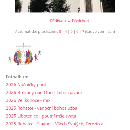
Další →
Zpět do složky
← Předchozí
Automatické procházení:
3
|
4
|
5
|
6
|
7
(čas ve vteřinách)
Fotoalbum
2026 Nučničky pouť
2026 Brozany nad Ohří - Letní zpívání
2026 Velikonoce - mix
2025 Rohatce - vánoční bohoslužba
2025 Libotenice - poutní mše svatá
2025 Rohatce - Slavnost Všech Svatých, Terezín a