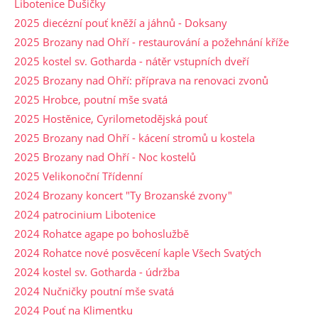
Libotenice Dušičky
2025 diecézní pouť kněží a jáhnů - Doksany
2025 Brozany nad Ohří - restaurování a požehnání kříže
2025 kostel sv. Gotharda - nátěr vstupních dveří
2025 Brozany nad Ohří: příprava na renovaci zvonů
2025 Hrobce, poutní mše svatá
2025 Hostěnice, Cyrilometodějská pouť
2025 Brozany nad Ohří - kácení stromů u kostela
2025 Brozany nad Ohří - Noc kostelů
2025 Velikonoční Třídenní
2024 Brozany koncert "Ty Brozanské zvony"
2024 patrocinium Libotenice
2024 Rohatce agape po bohoslužbě
2024 Rohatce nové posvěcení kaple Všech Svatých
2024 kostel sv. Gotharda - údržba
2024 Nučničky poutní mše svatá
2024 Pouť na Klimentku