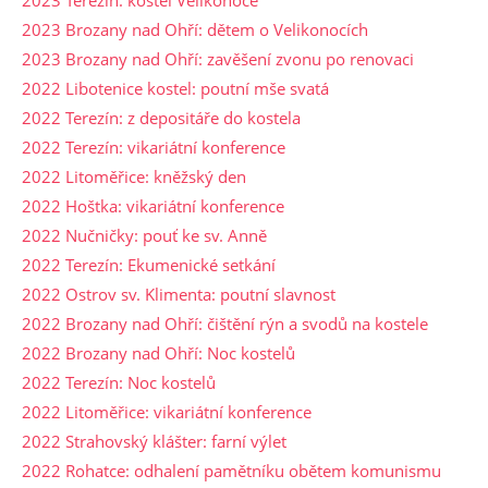
2023 Brozany nad Ohří: dětem o Velikonocích
2023 Brozany nad Ohří: zavěšení zvonu po renovaci
2022 Libotenice kostel: poutní mše svatá
2022 Terezín: z depositáře do kostela
2022 Terezín: vikariátní konference
2022 Litoměřice: kněžský den
2022 Hoštka: vikariátní konference
2022 Nučničky: pouť ke sv. Anně
2022 Terezín: Ekumenické setkání
2022 Ostrov sv. Klimenta: poutní slavnost
2022 Brozany nad Ohří: čištění rýn a svodů na kostele
2022 Brozany nad Ohří: Noc kostelů
2022 Terezín: Noc kostelů
2022 Litoměřice: vikariátní konference
2022 Strahovský klášter: farní výlet
2022 Rohatce: odhalení pamětníku obětem komunismu