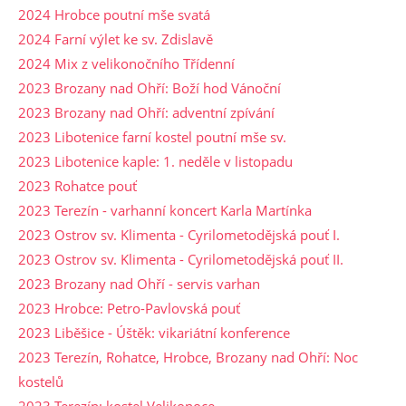
2024 Hrobce poutní mše svatá
2024 Farní výlet ke sv. Zdislavě
2024 Mix z velikonočního Třídenní
2023 Brozany nad Ohří: Boží hod Vánoční
2023 Brozany nad Ohří: adventní zpívání
2023 Libotenice farní kostel poutní mše sv.
2023 Libotenice kaple: 1. neděle v listopadu
2023 Rohatce pouť
2023 Terezín - varhanní koncert Karla Martínka
2023 Ostrov sv. Klimenta - Cyrilometodějská pouť I.
2023 Ostrov sv. Klimenta - Cyrilometodějská pouť II.
2023 Brozany nad Ohří - servis varhan
2023 Hrobce: Petro-Pavlovská pouť
2023 Liběšice - Úštěk: vikariátní konference
2023 Terezín, Rohatce, Hrobce, Brozany nad Ohří: Noc
kostelů
2023 Terezín: kostel Velikonoce