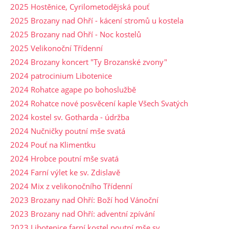
2025 Hostěnice, Cyrilometodějská pouť
2025 Brozany nad Ohří - kácení stromů u kostela
2025 Brozany nad Ohří - Noc kostelů
2025 Velikonoční Třídenní
2024 Brozany koncert "Ty Brozanské zvony"
2024 patrocinium Libotenice
2024 Rohatce agape po bohoslužbě
2024 Rohatce nové posvěcení kaple Všech Svatých
2024 kostel sv. Gotharda - údržba
2024 Nučničky poutní mše svatá
2024 Pouť na Klimentku
2024 Hrobce poutní mše svatá
2024 Farní výlet ke sv. Zdislavě
2024 Mix z velikonočního Třídenní
2023 Brozany nad Ohří: Boží hod Vánoční
2023 Brozany nad Ohří: adventní zpívání
2023 Libotenice farní kostel poutní mše sv.