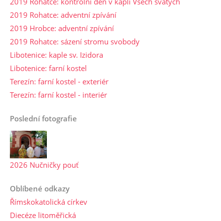
2019 Rohatce: kontrolní den v kapli Všech svatých
2019 Rohatce: adventní zpívání
2019 Hrobce: adventní zpívání
2019 Rohatce: sázení stromu svobody
Libotenice: kaple sv. Izidora
Libotenice: farní kostel
Terezín: farní kostel - exteriér
Terezín: farní kostel - interiér
Poslední fotografie
2026 Nučničky pouť
Oblíbené odkazy
Římskokatolická církev
Diecéze litoměřická