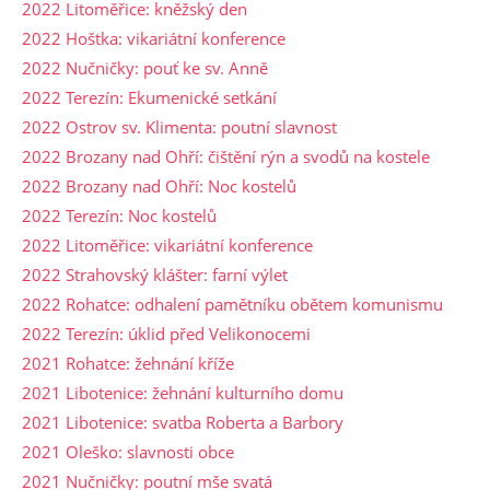
2022 Litoměřice: kněžský den
2022 Hoštka: vikariátní konference
2022 Nučničky: pouť ke sv. Anně
2022 Terezín: Ekumenické setkání
2022 Ostrov sv. Klimenta: poutní slavnost
2022 Brozany nad Ohří: čištění rýn a svodů na kostele
2022 Brozany nad Ohří: Noc kostelů
2022 Terezín: Noc kostelů
2022 Litoměřice: vikariátní konference
2022 Strahovský klášter: farní výlet
2022 Rohatce: odhalení pamětníku obětem komunismu
2022 Terezín: úklid před Velikonocemi
2021 Rohatce: žehnání kříže
2021 Libotenice: žehnání kulturního domu
2021 Libotenice: svatba Roberta a Barbory
2021 Oleško: slavnosti obce
2021 Nučničky: poutní mše svatá