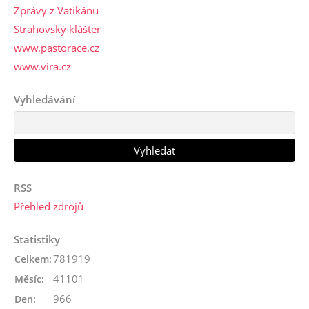
Zprávy z Vatikánu
Strahovský klášter
www.pastorace.cz
www.vira.cz
Vyhledávání
RSS
Přehled zdrojů
Statistiky
781919
Celkem:
41101
Měsíc:
966
Den: