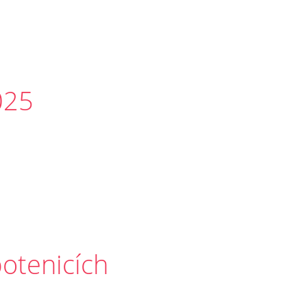
025
botenicích