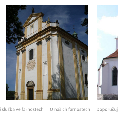
í služba ve farnostech
O našich farnostech
Doporuču