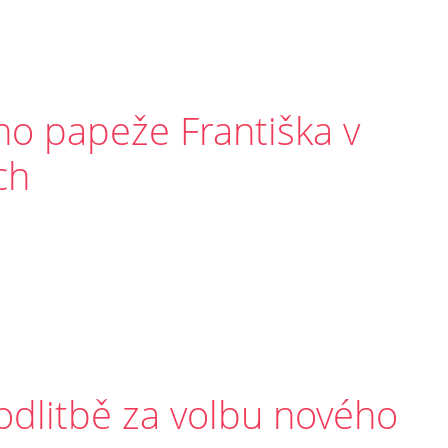
ho papeže Františka v
ch
odlitbě za volbu nového