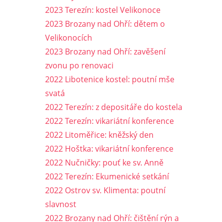
2023 Terezín: kostel Velikonoce
2023 Brozany nad Ohří: dětem o
Velikonocích
2023 Brozany nad Ohří: zavěšení
zvonu po renovaci
2022 Libotenice kostel: poutní mše
svatá
2022 Terezín: z depositáře do kostela
2022 Terezín: vikariátní konference
2022 Litoměřice: kněžský den
2022 Hoštka: vikariátní konference
2022 Nučničky: pouť ke sv. Anně
2022 Terezín: Ekumenické setkání
2022 Ostrov sv. Klimenta: poutní
slavnost
2022 Brozany nad Ohří: čištění rýn a