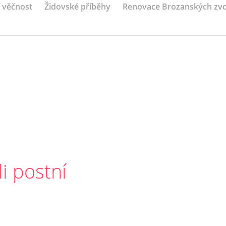
a věčnost
Židovské příběhy
Renovace Brozanských zv
li postní