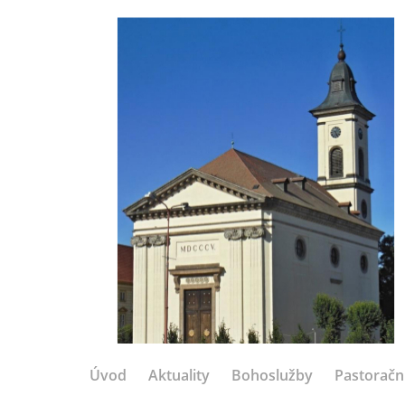
Úvod
Aktuality
Bohoslužby
Pastoračn