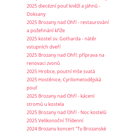
2025 diecézní pouť kněží a jáhnů -
Doksany
2025 Brozany nad Ohří - restaurování
a požehnání kříže
2025 kostel sv. Gotharda - nátěr
vstupních dveří
2025 Brozany nad Ohří: příprava na
renovaci zvonů
2025 Hrobce, poutní mše svatá
2025 Hostěnice, Cyrilometodějská
pouť
2025 Brozany nad Ohří - kácení
stromů u kostela
2025 Brozany nad Ohří - Noc kostelů
2025 Velikonoční Třídenní
2024 Brozany koncert "Ty Brozanské