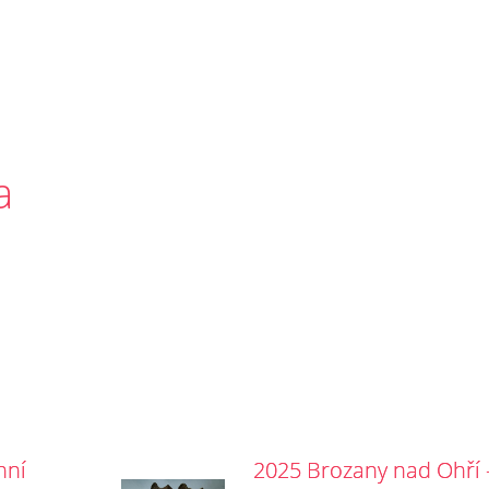
a
nní
2025 Brozany nad Ohří 