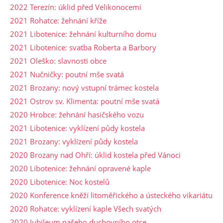
2022 Terezín: úklid před Velikonocemi
2021 Rohatce: žehnání kříže
2021 Libotenice: žehnání kulturního domu
2021 Libotenice: svatba Roberta a Barbory
2021 Oleško: slavnosti obce
2021 Nučničky: poutní mše svatá
2021 Brozany: nový vstupní trámec kostela
2021 Ostrov sv. Klimenta: poutní mše svatá
2020 Hrobce: žehnání hasičského vozu
2021 Libotenice: vyklízení půdy kostela
2021 Brozany: vyklízení půdy kostela
2020 Brozany nad Ohří: úklid kostela před Vánoci
2020 Libotenice: žehnání opravené kaple
2020 Libotenice: Noc kostelů
2020 Konference kněží litoměřického a ústeckého vikariátu
2020 Rohatce: vyklízení kaple Všech svatých
2020 Jubileum našeho duchovního otce