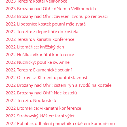
2023 Terezín: kostel Velikonoce
2023 Brozany nad Ohří: dětem o Velikonocích
2023 Brozany nad Ohří: zavěšení zvonu po renovaci
2022 Libotenice kostel: poutní mše svatá
2022 Terezín: z depositáře do kostela
2022 Terezín: vikariátní konference
2022 Litoměřice: kněžský den
2022 Hoštka: vikariátní konference
2022 Nučničky: pouť ke sv. Anně
2022 Terezín: Ekumenické setkání
2022 Ostrov sv. Klimenta: poutní slavnost
2022 Brozany nad Ohří: čištění rýn a svodů na kostele
2022 Brozany nad Ohří: Noc kostelů
2022 Terezín: Noc kostelů
2022 Litoměřice: vikariátní konference
2022 Strahovský klášter: farní výlet
2022 Rohatce: odhalení pamětníku obětem komunismu