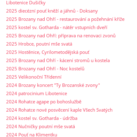
Libotenice Dušičky
2025 diecézní pouť kněží a jáhnů - Doksany
2025 Brozany nad Ohří - restaurování a požehnání kříže
2025 kostel sv. Gotharda - nátěr vstupních dveří
2025 Brozany nad Ohří: příprava na renovaci zvonů
2025 Hrobce, poutní mše svatá
2025 Hostěnice, Cyrilometodějská pouť
2025 Brozany nad Ohří - kácení stromů u kostela
2025 Brozany nad Ohří - Noc kostelů
2025 Velikonoční Třídenní
2024 Brozany koncert "Ty Brozanské zvony"
2024 patrocinium Libotenice
2024 Rohatce agape po bohoslužbě
2024 Rohatce nové posvěcení kaple Všech Svatých
2024 kostel sv. Gotharda - údržba
2024 Nučničky poutní mše svatá
2024 Pouť na Klimentku